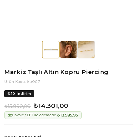
Markiz Taşlı Altın Köprü Piercing
Ürün Kodu: kp007
%
10
İndirim
₺14.301,00
₺15.890,00
₺13.585,95
Havale / EFT ile ödemede