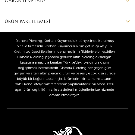
GARANTI VE İADE
ÜRÜN PAKETLEMESI
Dianora Piercing, Korhan Kuyumculuk bünyesinde kurulmuş
bir aile firmasıdır. Korhan Kuyumculuk ’un getirdiği 40 yıllık
üretim tecrübesi ile ailenin genç neslinin fikirleriyle birleştirilen
Dianora Piercing, piyasada görülen altın piercing eksikliğini
kapatma amacıyla beraber Türkiye’deki piercing algısını
değiştirmek istemektedir. Dianora Piercing her geçen gün
gelişen ve artan altın piercing ürün yelpazesiyle çok kısa sürede
büyük bir beğeni toplamıştır. Ürünlerimizin tamamı tasarım
dahil kendi atölyemiz tarafından yapılmaktadır. Şu anda 1000’i
aşan ürün çeşitliliğimiz ile siz değerli müşterilerimize hizmete
devam etmekteyiz.​