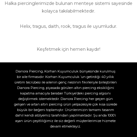
Halka piercinglerimizde bulunan menteşe sistemi sayesinde
kolayca takılabilmektedir.
Helix, tragus, daith, rook, tragus ile uyumludur.
Keşfetmek için hemen kaydır!
Dianora Piercing, Korhan Kuyumculuk bünyesinde kurulmuş
bir aile firmasıdır. Korhan Kuyumculuk ’un getirdiği 40 yıllık
üretim tecrübesi ile ailenin genç neslinin fikirleriyle birleştirilen
Dianora Piercing, piyasada görülen altın piercing eksikliğini
kapatma amacıyla beraber Türkiye’deki piercing algısını
değiştirmek istemektedir. Dianora Piercing her geçen gün
gelişen ve artan altın piercing ürün yelpazesiyle çok kısa sürede
büyük bir beğeni toplamıştır. Ürünlerimizin tamamı tasarım
dahil kendi atölyemiz tarafından yapılmaktadır. Şu anda 1000’i
aşan ürün çeşitliliğimiz ile siz değerli müşterilerimize hizmete
devam etmekteyiz.​