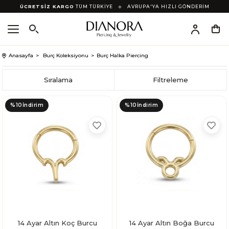
ÜCRETSİZ KARGO
TÜM TÜRKİYE
◆
AVRUPA'YA HIZLI GÖNDERİM
Anasayfa
Burç Koleksiyonu
Burç Halka Piercing
Sıralama
Filtreleme
%10
İndirim
%10
İndirim
14 Ayar Altın Koç Burcu
14 Ayar Altın Boğa Burcu