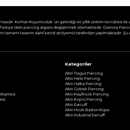
dır. Korhan Kuyumculuk ’un getirdiği 40 yıllık üretim tecrübesi ile aile
Türkiye’deki piercing algısını değiştirmek istemektedir. Dianora Pierc
n tamamı tasarım dahil kendi atölyemiz tarafından yapılmaktadır. Şu and
Kategoriler
Altın Tragus Piercing
Altın Helix Piercing
Altın Halka Piercing
Altın Göbek Piercing
özleşmesi
Altın Kaş/Rook Piercing
esi
Altın Köprü Piercing
Altın Earcuff
Altın Hook Baston Küpe
Altın Industrial Earcuff