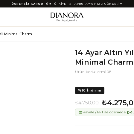
ÜCRETSİZ KARGO
TÜM TÜRKİYE
◆
AVRUPA'YA HIZLI GÖNDERİM
ineli Minimal Charm
14 Ayar Altın Yı
Minimal Charm
Ürün Kodu: crm108
%
10
İndirim
₺4.275,
₺4.750,00
₺4.
Havale / EFT ile ödemede