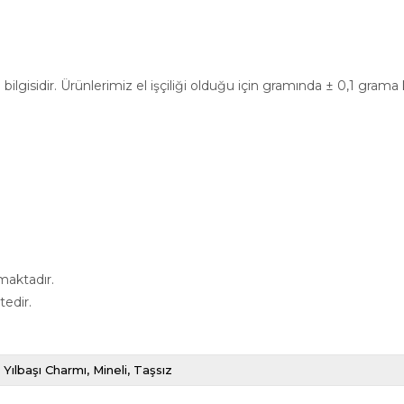
ilgisidir. Ürünlerimiz el işçiliği olduğu için gramında ± 0,1 grama
maktadır.
tedir.
Yılbaşı Charmı
Mineli
Taşsız