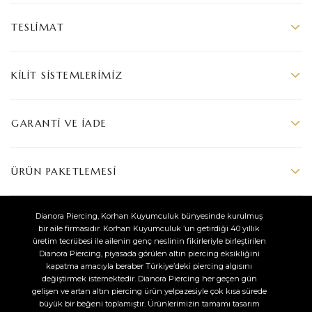
TESLIMAT
KILIT SISTEMLERIMIZ
GARANTI VE İADE
ÜRÜN PAKETLEMESI
Dianora Piercing, Korhan Kuyumculuk bünyesinde kurulmuş
bir aile firmasıdır. Korhan Kuyumculuk ’un getirdiği 40 yıllık
üretim tecrübesi ile ailenin genç neslinin fikirleriyle birleştirilen
Dianora Piercing, piyasada görülen altın piercing eksikliğini
kapatma amacıyla beraber Türkiye’deki piercing algısını
değiştirmek istemektedir. Dianora Piercing her geçen gün
gelişen ve artan altın piercing ürün yelpazesiyle çok kısa sürede
büyük bir beğeni toplamıştır. Ürünlerimizin tamamı tasarım