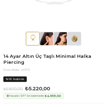
14 Ayar Altın Üç Taşlı Minimal Halka
Piercing
Ürün Kodu: ch170
%
10
İndirim
₺5.220,00
₺5.800,00
₺4.959,00
Havale / EFT ile ödemede