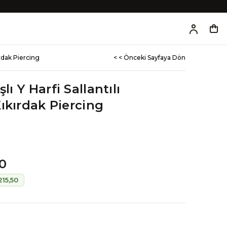
kırdak Piercing
< < Önceki Sayfaya Dön
lı Y Harfi Sallantılı
ıkırdak Piercing
0
215,50