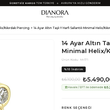
ÜCRETSİZ KARGO
TÜM TÜRKİYE
◆
AVRUPA'YA HIZLI GÖNDERİM
elix/Kıkırdak Piercing
14 Ayar Altın Taşlı Y Harfi Sallantılı Minimal Helix/Kı
14 Ayar Altın Taş
Minimal Helix/K
Ürün Kodu: hh171
%
10
İndirim
₺5.490,0
₺6.100,00
₺5.
Havale / EFT ile ödemede
RENK SEÇENEĞI