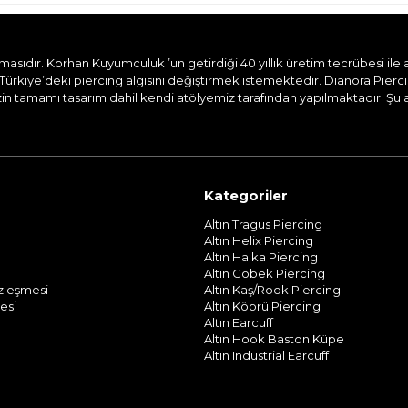
dır. Korhan Kuyumculuk ’un getirdiği 40 yıllık üretim tecrübesi ile aile
Türkiye’deki piercing algısını değiştirmek istemektedir. Dianora Pierc
n tamamı tasarım dahil kendi atölyemiz tarafından yapılmaktadır. Şu and
Kategoriler
Altın Tragus Piercing
Altın Helix Piercing
Altın Halka Piercing
Altın Göbek Piercing
özleşmesi
Altın Kaş/Rook Piercing
esi
Altın Köprü Piercing
Altın Earcuff
Altın Hook Baston Küpe
Altın Industrial Earcuff