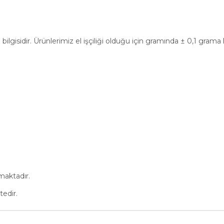
bilgisidir. Ürünlerimiz el işçiliği olduğu için gramında ± 0,1 gram
maktadır.
tedir.