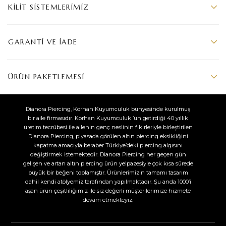
KILIT SISTEMLERIMIZ
GARANTI VE İADE
ÜRÜN PAKETLEMESI
Dianora Piercing, Korhan Kuyumculuk bünyesinde kurulmuş
bir aile firmasıdır. Korhan Kuyumculuk ’un getirdiği 40 yıllık
üretim tecrübesi ile ailenin genç neslinin fikirleriyle birleştirilen
Dianora Piercing, piyasada görülen altın piercing eksikliğini
kapatma amacıyla beraber Türkiye’deki piercing algısını
değiştirmek istemektedir. Dianora Piercing her geçen gün
gelişen ve artan altın piercing ürün yelpazesiyle çok kısa sürede
büyük bir beğeni toplamıştır. Ürünlerimizin tamamı tasarım
dahil kendi atölyemiz tarafından yapılmaktadır. Şu anda 1000’i
aşan ürün çeşitliliğimiz ile siz değerli müşterilerimize hizmete
devam etmekteyiz.​