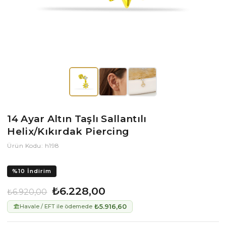
14 Ayar Altın Taşlı Sallantılı
Helix/Kıkırdak Piercing
Ürün Kodu: h198
%
10
İndirim
₺6.228,00
₺6.920,00
₺5.916,60
Havale / EFT ile ödemede