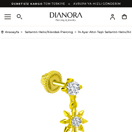
ÜCRETSİZ KARGO
TÜM TÜRKİYE
◆
AVRUPA'YA HIZLI GÖNDERİM
Anasayfa
Sallantılı Helix/Kıkırdak Piercing
14 Ayar Altın Taşlı Sallantılı Helix/K