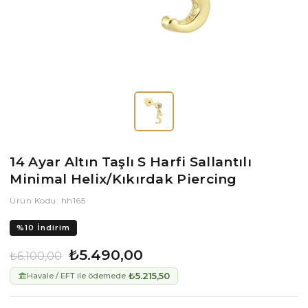
14 Ayar Altın Taşlı S Harfi Sallantılı
Minimal Helix/Kıkırdak Piercing
Ürün Kodu: hh165
%
10
İndirim
₺5.490,00
₺6.100,00
₺5.215,50
Havale / EFT ile ödemede