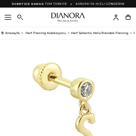
ÜCRETSİZ KARGO
TÜM TÜRKİYE
◆
AVRUPA'YA HIZLI GÖNDERİM
Anasayfa
Harf Piercing Koleksiyonu
Harf Sallantılı Helix/Kıkırdak Piercing
1