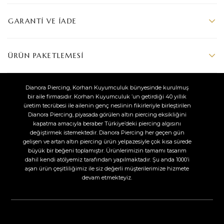
GARANTI VE İADE
ÜRÜN PAKETLEMESI
Dianora Piercing, Korhan Kuyumculuk bünyesinde kurulmuş
bir aile firmasıdır. Korhan Kuyumculuk ’un getirdiği 40 yıllık
üretim tecrübesi ile ailenin genç neslinin fikirleriyle birleştirilen
Dianora Piercing, piyasada görülen altın piercing eksikliğini
kapatma amacıyla beraber Türkiye’deki piercing algısını
değiştirmek istemektedir. Dianora Piercing her geçen gün
gelişen ve artan altın piercing ürün yelpazesiyle çok kısa sürede
büyük bir beğeni toplamıştır. Ürünlerimizin tamamı tasarım
dahil kendi atölyemiz tarafından yapılmaktadır. Şu anda 1000’i
aşan ürün çeşitliliğimiz ile siz değerli müşterilerimize hizmete
devam etmekteyiz.​