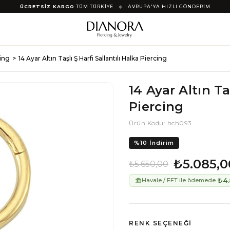
ÜCRETSİZ KARGO
TÜM TÜRKİYE
◆
AVRUPA'YA HIZLI GÖNDERİM
cing
14 Ayar Altın Taşlı Ş Harfi Sallantılı Halka Piercing
14 Ayar Altın Ta
Piercing
Ürün Kodu: hch093
%
10
İndirim
₺5.085,0
₺5.650,00
₺4.
Havale / EFT ile ödemede
RENK SEÇENEĞI