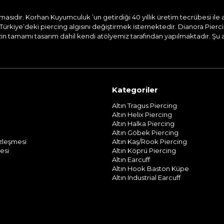
dır. Korhan Kuyumculuk ’un getirdiği 40 yıllık üretim tecrübesi ile aile
Türkiye’deki piercing algısını değiştirmek istemektedir. Dianora Pierc
n tamamı tasarım dahil kendi atölyemiz tarafından yapılmaktadır. Şu and
Kategoriler
Altın Tragus Piercing
Altın Helix Piercing
Altın Halka Piercing
Altın Göbek Piercing
özleşmesi
Altın Kaş/Rook Piercing
esi
Altın Köprü Piercing
Altın Earcuff
Altın Hook Baston Küpe
Altın Industrial Earcuff