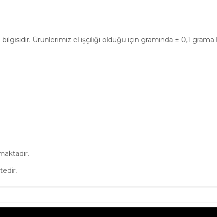
bilgisidir. Ürünlerimiz el işçiliği olduğu için gramında ± 0,1 gram
maktadır.
tedir.