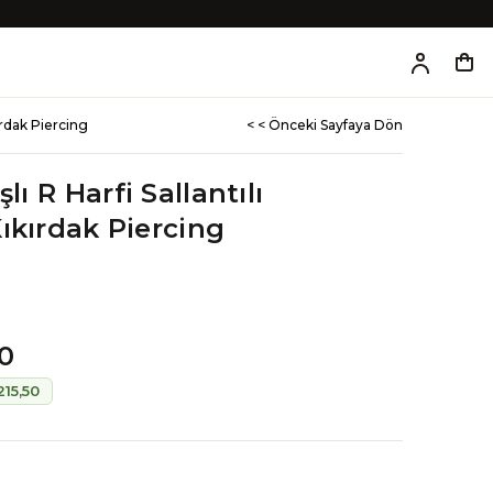
kırdak Piercing
< < Önceki Sayfaya Dön
lı R Harfi Sallantılı
ıkırdak Piercing
0
215,50