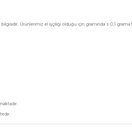
bilgisidir. Ürünlerimiz el işçiliği olduğu için gramında ± 0,1 gram
maktadır.
tedir.