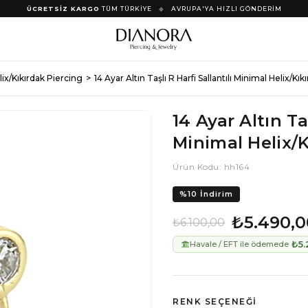
ÜCRETSİZ KARGO
TÜM TÜRKİYE
◆
AVRUPA'YA HIZLI GÖNDERİM
elix/Kıkırdak Piercing
14 Ayar Altın Taşlı R Harfi Sallantılı Minimal Helix/Kı
14 Ayar Altın Taş
Minimal Helix/K
Ürün Kodu: hh164
%
10
İndirim
₺5.490,0
₺6.100,00
₺5.
Havale / EFT ile ödemede
RENK SEÇENEĞI