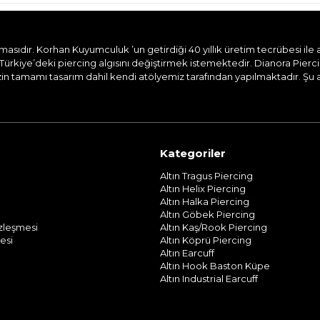
dır. Korhan Kuyumculuk ’un getirdiği 40 yıllık üretim tecrübesi ile aile
Türkiye’deki piercing algısını değiştirmek istemektedir. Dianora Pierc
n tamamı tasarım dahil kendi atölyemiz tarafından yapılmaktadır. Şu and
Kategoriler
Altın Tragus Piercing
Altın Helix Piercing
Altın Halka Piercing
Altın Göbek Piercing
özleşmesi
Altın Kaş/Rook Piercing
esi
Altın Köprü Piercing
Altın Earcuff
Altın Hook Baston Küpe
Altın Industrial Earcuff