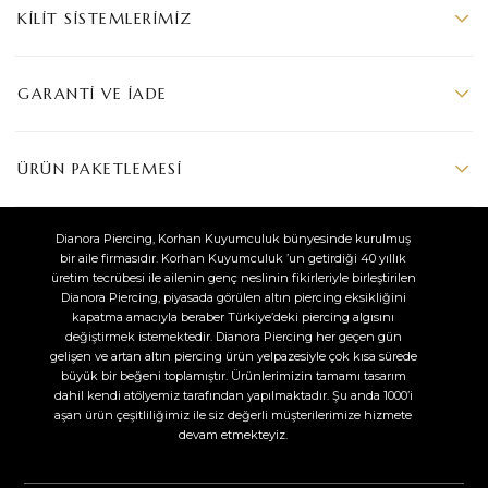
KILIT SISTEMLERIMIZ
GARANTI VE İADE
ÜRÜN PAKETLEMESI
Dianora Piercing, Korhan Kuyumculuk bünyesinde kurulmuş
bir aile firmasıdır. Korhan Kuyumculuk ’un getirdiği 40 yıllık
üretim tecrübesi ile ailenin genç neslinin fikirleriyle birleştirilen
Dianora Piercing, piyasada görülen altın piercing eksikliğini
kapatma amacıyla beraber Türkiye’deki piercing algısını
değiştirmek istemektedir. Dianora Piercing her geçen gün
gelişen ve artan altın piercing ürün yelpazesiyle çok kısa sürede
büyük bir beğeni toplamıştır. Ürünlerimizin tamamı tasarım
dahil kendi atölyemiz tarafından yapılmaktadır. Şu anda 1000’i
aşan ürün çeşitliliğimiz ile siz değerli müşterilerimize hizmete
devam etmekteyiz.​