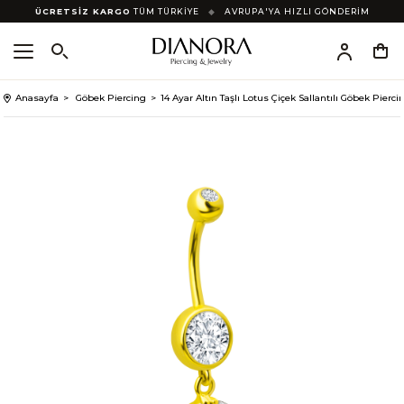
ÜCRETSİZ KARGO
TÜM TÜRKİYE
◆
AVRUPA'YA HIZLI GÖNDERİM
Anasayfa
Göbek Piercing
14 Ayar Altın Taşlı Lotus Çiçek Sallantılı Göbek Pierci