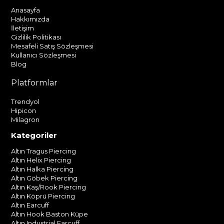
Anasayfa
Hakkımızda
İletişim
Gizlilik Politikası
Mesafeli Satış Sözleşmesi
Kullanıcı Sözleşmesi
Blog
Platformlar
Trendyol
Hipicon
Milagron
Kategoriler
Altın Tragus Piercing
Altın Helix Piercing
Altın Halka Piercing
Altın Göbek Piercing
Altın Kaş/Rook Piercing
Altın Köprü Piercing
Altın Earcuff
Altın Hook Baston Küpe
Altın Industrial Earcuff