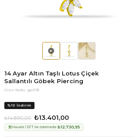
▶
14 Ayar Altın Taşlı Lotus Çiçek
Sallantılı Göbek Piercing
Ürün Kodu: gp018
%
10
İndirim
₺13.401,00
₺14.890,00
₺12.730,95
Havale / EFT ile ödemede