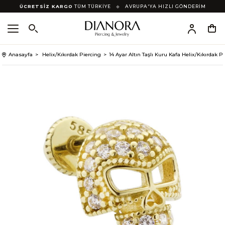
ÜCRETSİZ KARGO
TÜM TÜRKİYE
◆
AVRUPA'YA HIZLI GÖNDERİM
Anasayfa
Helix/Kıkırdak Piercing
14 Ayar Altın Taşlı Kuru Kafa Helix/Kıkırdak P