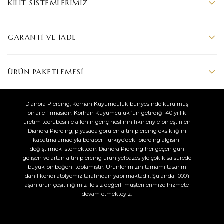
KILIT SISTEMLERIMIZ
GARANTI VE İADE
ÜRÜN PAKETLEMESI
Dianora Piercing, Korhan Kuyumculuk bünyesinde kurulmuş
bir aile firmasıdır. Korhan Kuyumculuk ’un getirdiği 40 yıllık
üretim tecrübesi ile ailenin genç neslinin fikirleriyle birleştirilen
Dianora Piercing, piyasada görülen altın piercing eksikliğini
kapatma amacıyla beraber Türkiye’deki piercing algısını
değiştirmek istemektedir. Dianora Piercing her geçen gün
gelişen ve artan altın piercing ürün yelpazesiyle çok kısa sürede
büyük bir beğeni toplamıştır. Ürünlerimizin tamamı tasarım
dahil kendi atölyemiz tarafından yapılmaktadır. Şu anda 1000’i
aşan ürün çeşitliliğimiz ile siz değerli müşterilerimize hizmete
devam etmekteyiz.​