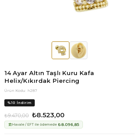
14 Ayar Altın Taşlı Kuru Kafa
Helix/Kıkırdak Piercing
Ürün Kodu: h287
%
10
İndirim
₺8.523,00
₺9.470,00
₺8.096,85
Havale / EFT ile ödemede