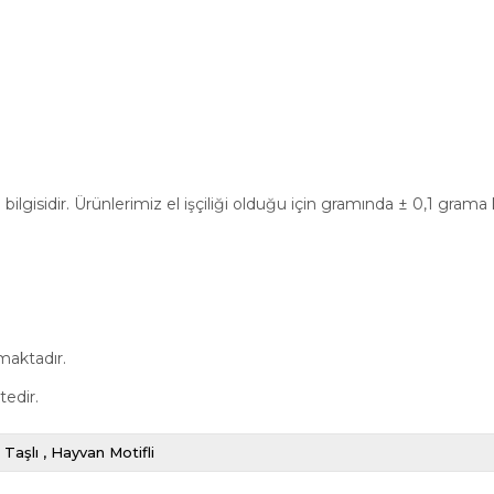
ilgisidir. Ürünlerimiz el işçiliği olduğu için gramında ± 0,1 grama
maktadır.
tedir.
Taşlı
Hayvan Motifli