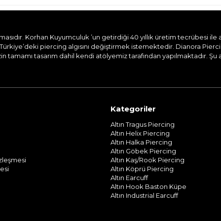
dır. Korhan Kuyumculuk ’un getirdiği 40 yıllık üretim tecrübesi ile aile
Türkiye’deki piercing algısını değiştirmek istemektedir. Dianora Pierc
n tamamı tasarım dahil kendi atölyemiz tarafından yapılmaktadır. Şu and
Kategoriler
Altın Tragus Piercing
Altın Helix Piercing
Altın Halka Piercing
Altın Göbek Piercing
özleşmesi
Altın Kaş/Rook Piercing
esi
Altın Köprü Piercing
Altın Earcuff
Altın Hook Baston Küpe
Altın Industrial Earcuff