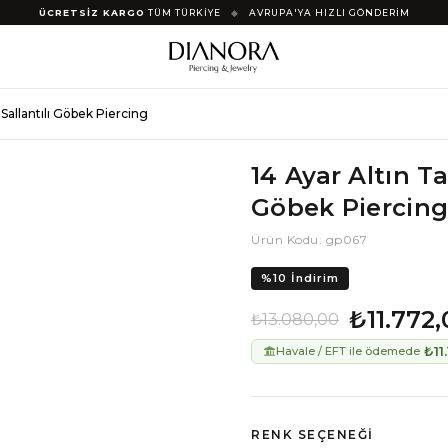
ÜCRETSİZ KARGO
TÜM TÜRKİYE
◆
AVRUPA'YA HIZLI GÖNDERİM
 Sallantılı Göbek Piercing
14 Ayar Altın Ta
Göbek Piercin
Ürün Kodu: gp067
%
10
İndirim
₺11.772
₺13.080,00
₺11
Havale / EFT ile ödemede
RENK SEÇENEĞI