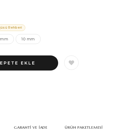
çüsü Rehberi
 mm
10 mm
GARANTI VE İADE
ÜRÜN PAKETLEMESI