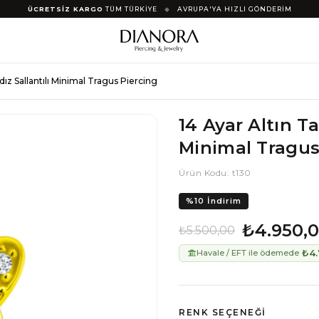
ÜCRETSİZ KARGO
TÜM TÜRKİYE
◆
AVRUPA'YA HIZLI GÖNDERİM
ıldız Sallantılı Minimal Tragus Piercing
14 Ayar Altın Taş
Minimal Tragus
Ürün Kodu: t130
%
10
İndirim
₺4.950,
₺5.500,00
₺4.
Havale / EFT ile ödemede
RENK SEÇENEĞI