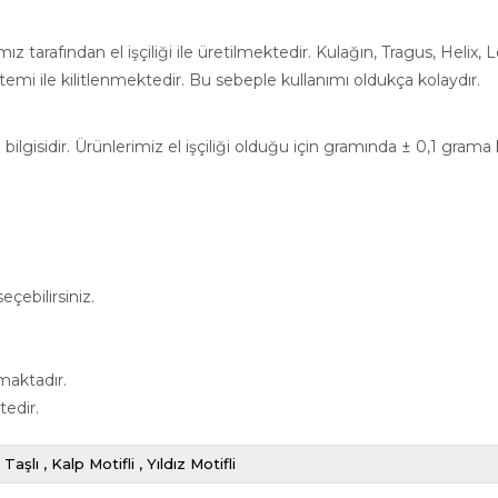
 tarafından el işçiliği ile üretilmektedir. Kulağın, Tragus, Helix,
emi ile kilitlenmektedir. Bu sebeple kullanımı oldukça kolaydır.
ilgisidir. Ürünlerimiz el işçiliği olduğu için gramında ± 0,1 grama
çebilirsiniz.
maktadır.
tedir.
Taşlı
Kalp Motifli
Yıldız Motifli