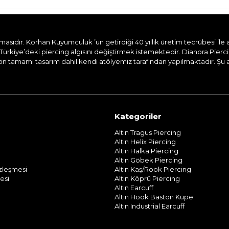
dır. Korhan Kuyumculuk ’un getirdiği 40 yıllık üretim tecrübesi ile aile
Türkiye’deki piercing algısını değiştirmek istemektedir. Dianora Pierc
n tamamı tasarım dahil kendi atölyemiz tarafından yapılmaktadır. Şu and
Kategoriler
Altın Tragus Piercing
Altın Helix Piercing
Altın Halka Piercing
Altın Göbek Piercing
özleşmesi
Altın Kaş/Rook Piercing
esi
Altın Köprü Piercing
Altın Earcuff
Altın Hook Baston Küpe
Altın Industrial Earcuff