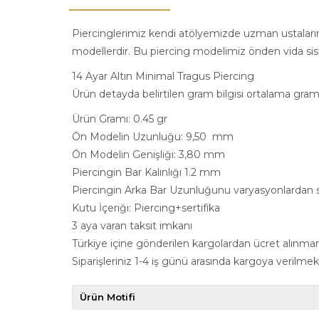
Piercinglerimiz kendi atölyemizde uzman ustalarımız
modellerdir. Bu piercing modelimiz önden vida sist
14 Ayar Altın Minimal Tragus Piercing
Ürün detayda belirtilen gram bilgisi ortalama gram b
Ürün Gramı: 0.45 gr
Ön Modelin Uzunluğu: 9,50 mm
Ön Modelin Genişliği: 3,80 mm
Piercingin Bar Kalınlığı 1.2 mm
Piercingin Arka Bar Uzunluğunu varyasyonlardan se
Kutu İçeriği: Piercing+sertifika
3 aya varan taksit imkanı
Türkiye içine gönderilen kargolardan ücret alınma
Siparişleriniz 1-4 iş günü arasında kargoya verilmek
Ürün Motifi