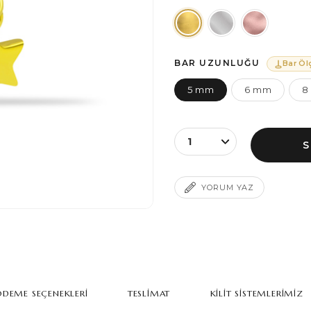
BAR UZUNLUĞU
Bar Öl
5 mm
6 mm
8
YORUM YAZ
DEME SEÇENEKLERI
TESLIMAT
KILIT SISTEMLERIMIZ