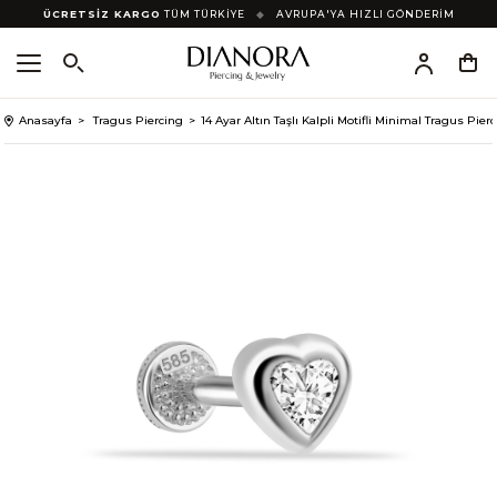
ÜCRETSİZ KARGO
TÜM TÜRKİYE
◆
AVRUPA'YA HIZLI GÖNDERİM
Anasayfa
Tragus Piercing
14 Ayar Altın Taşlı Kalpli Motifli Minimal Tragus Pier