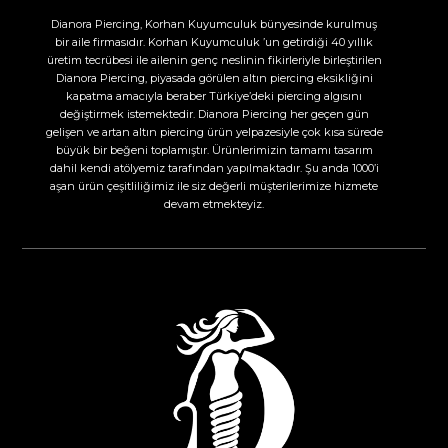
Dianora Piercing, Korhan Kuyumculuk bünyesinde kurulmuş
bir aile firmasıdır. Korhan Kuyumculuk ’un getirdiği 40 yıllık
üretim tecrübesi ile ailenin genç neslinin fikirleriyle birleştirilen
Dianora Piercing, piyasada görülen altın piercing eksikliğini
kapatma amacıyla beraber Türkiye’deki piercing algısını
değiştirmek istemektedir. Dianora Piercing her geçen gün
gelişen ve artan altın piercing ürün yelpazesiyle çok kısa sürede
büyük bir beğeni toplamıştır. Ürünlerimizin tamamı tasarım
dahil kendi atölyemiz tarafından yapılmaktadır. Şu anda 1000’i
aşan ürün çeşitliliğimiz ile siz değerli müşterilerimize hizmete
devam etmekteyiz.​