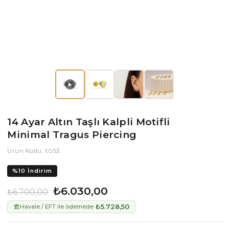
▶
14 Ayar Altın Taşlı Kalpli Motifli
Minimal Tragus Piercing
Ürün Kodu: t053
%
10
İndirim
₺6.030,00
₺6.700,00
₺5.728,50
Havale / EFT ile ödemede