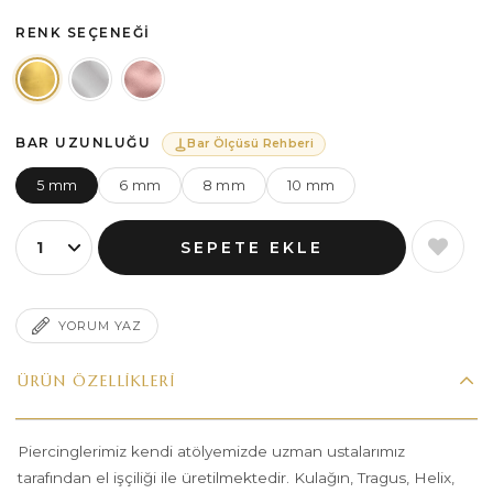
RENK SEÇENEĞI
BAR UZUNLUĞU
Bar Ölçüsü Rehberi
5 mm
6 mm
8 mm
10 mm
YORUM YAZ
ÜRÜN ÖZELLIKLERI
Piercinglerimiz kendi atölyemizde uzman ustalarımız
tarafından el işçiliği ile üretilmektedir. Kulağın, Tragus, Helix,