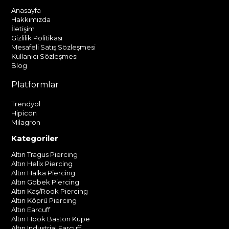
Anasayfa
Hakkımızda
İletişim
Gizlilik Politikası
Mesafeli Satış Sözleşmesi
Kullanıcı Sözleşmesi
Blog
Platformlar
Trendyol
Hipicon
Milagron
Kategoriler
Altın Tragus Piercing
Altın Helix Piercing
Altın Halka Piercing
Altın Göbek Piercing
Altın Kaş/Rook Piercing
Altın Köprü Piercing
Altın Earcuff
Altın Hook Baston Küpe
Altın Industrial Earcuff