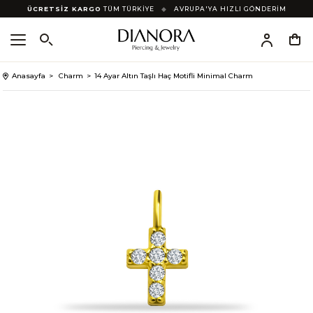
ÜCRETSİZ KARGO
TÜM TÜRKİYE
◆
AVRUPA'YA HIZLI GÖNDERİM
Anasayfa
Charm
14 Ayar Altın Taşlı Haç Motifli Minimal Charm