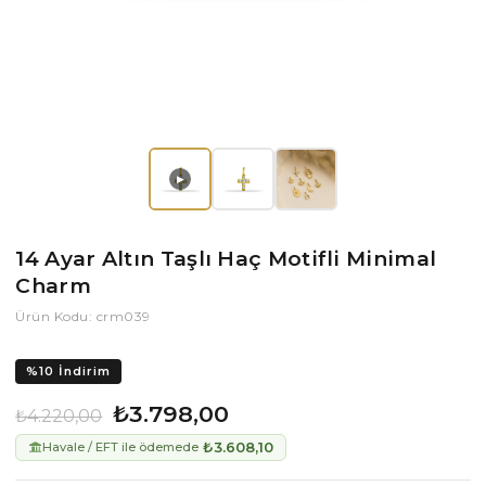
▶
14 Ayar Altın Taşlı Haç Motifli Minimal
Charm
Ürün Kodu: crm039
%
10
İndirim
₺3.798,00
₺4.220,00
₺3.608,10
Havale / EFT ile ödemede