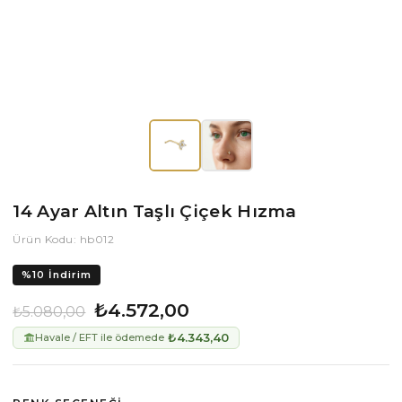
14 Ayar Altın Taşlı Çiçek Hızma
Ürün Kodu: hb012
%
10
İndirim
₺4.572,00
₺5.080,00
₺4.343,40
Havale / EFT ile ödemede