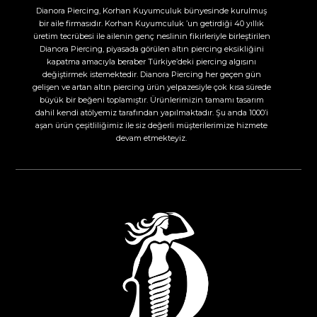
Dianora Piercing, Korhan Kuyumculuk bünyesinde kurulmuş
bir aile firmasıdır. Korhan Kuyumculuk ’un getirdiği 40 yıllık
üretim tecrübesi ile ailenin genç neslinin fikirleriyle birleştirilen
Dianora Piercing, piyasada görülen altın piercing eksikliğini
kapatma amacıyla beraber Türkiye’deki piercing algısını
değiştirmek istemektedir. Dianora Piercing her geçen gün
gelişen ve artan altın piercing ürün yelpazesiyle çok kısa sürede
büyük bir beğeni toplamıştır. Ürünlerimizin tamamı tasarım
dahil kendi atölyemiz tarafından yapılmaktadır. Şu anda 1000’i
aşan ürün çeşitliliğimiz ile siz değerli müşterilerimize hizmete
devam etmekteyiz.​