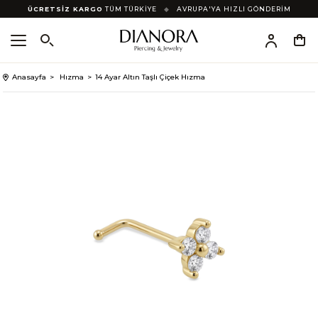
ÜCRETSİZ KARGO
TÜM TÜRKİYE
◆
AVRUPA'YA HIZLI GÖNDERİM
Anasayfa
Hızma
14 Ayar Altın Taşlı Çiçek Hızma