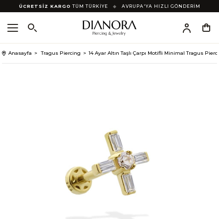
ÜCRETSİZ KARGO
TÜM TÜRKİYE
◆
AVRUPA'YA HIZLI GÖNDERİM
Anasayfa
Tragus Piercing
14 Ayar Altın Taşlı Çarpı Motifli Minimal Tragus Pierc