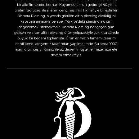
bir aile firmasıdır. Korhan Kuyumculuk ’un getirdiği 40 yıllık
üretim tecrübesi ile ailenin genç neslinin fikirleriyle birleştirilen
Dianora Piercing, piyasada görülen altın piercing eksikliğini
kapatma amacıyla beraber Türkiye’deki piercing algısını
değiştirmek istemektedir. Dianora Piercing her geçen gün
gelişen ve artan altın piercing ürün yelpazesiyle çok kısa sürede
büyük bir beğeni toplamıştır. Ürünlerimizin tamamı tasarım
dahil kendi atölyemiz tarafından yapılmaktadır. Şu anda 1000’i
aşan ürün çeşitliliğimiz ile siz değerli müşterilerimize hizmete
devam etmekteyiz.​