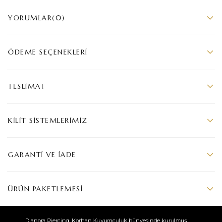
YORUMLAR
(0)
ÖDEME SEÇENEKLERI
TESLIMAT
KILIT SISTEMLERIMIZ
GARANTI VE İADE
ÜRÜN PAKETLEMESI
Dianora Piercing, Korhan Kuyumculuk bünyesinde kurulmuş