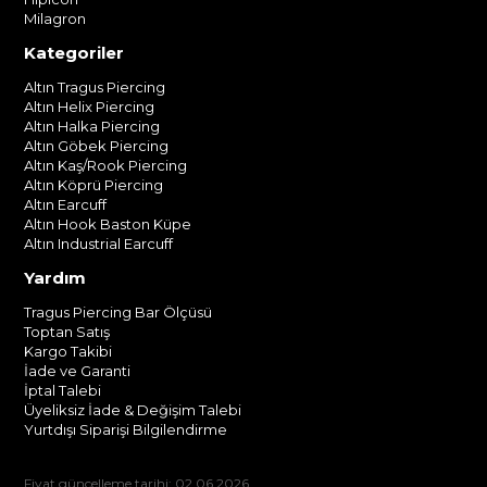
Milagron
Kategoriler
Altın Tragus Piercing
Altın Helix Piercing
Altın Halka Piercing
Altın Göbek Piercing
Altın Kaş/Rook Piercing
Altın Köprü Piercing
Altın Earcuff
Altın Hook Baston Küpe
Altın Industrial Earcuff
Yardım
Tragus Piercing Bar Ölçüsü
Toptan Satış
Kargo Takibi
İade ve Garanti
İptal Talebi
Üyeliksiz İade & Değişim Talebi
Yurtdışı Siparişi Bilgilendirme
Fiyat güncelleme tarihi: 02.06.2026