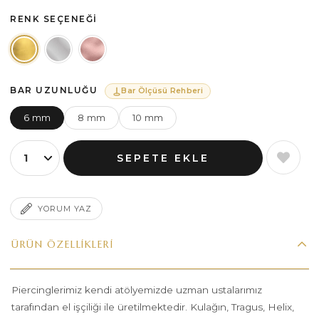
RENK SEÇENEĞI
BAR UZUNLUĞU
Bar Ölçüsü Rehberi
6 mm
8 mm
10 mm
YORUM YAZ
ÜRÜN ÖZELLIKLERI
Piercinglerimiz kendi atölyemizde uzman ustalarımız
tarafından el işçiliği ile üretilmektedir. Kulağın, Tragus, Helix,