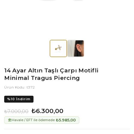
14 Ayar Altın Taşlı Çarpı Motifli
Minimal Tragus Piercing
Ürün Kodu: t372
%
10
İndirim
₺6.300,00
₺7.000,00
₺5.985,00
Havale / EFT ile ödemede