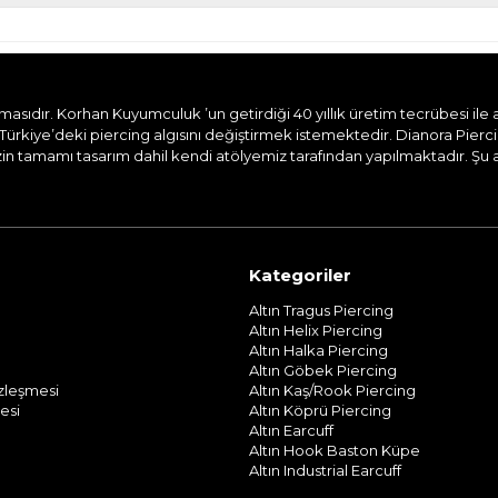
dır. Korhan Kuyumculuk ’un getirdiği 40 yıllık üretim tecrübesi ile aile
Türkiye’deki piercing algısını değiştirmek istemektedir. Dianora Pierc
n tamamı tasarım dahil kendi atölyemiz tarafından yapılmaktadır. Şu and
Kategoriler
Altın Tragus Piercing
Altın Helix Piercing
Altın Halka Piercing
Altın Göbek Piercing
özleşmesi
Altın Kaş/Rook Piercing
esi
Altın Köprü Piercing
Altın Earcuff
Altın Hook Baston Küpe
Altın Industrial Earcuff