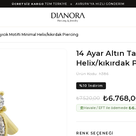
ÜCRETSİZ KARGO
TÜM TÜRKİYE
◆
AVRUPA'YA HIZLI GÖNDERİM
Ayıcık Motifli Minimal Helix/kıkırdak Piercing
14 Ayar Altın Ta
Helix/kıkırdak 
Ürün Kodu: h386
%
10
İndirim
₺6.768,
₺7.520,00
₺6.
Havale / EFT ile ödemede
RENK SEÇENEĞI