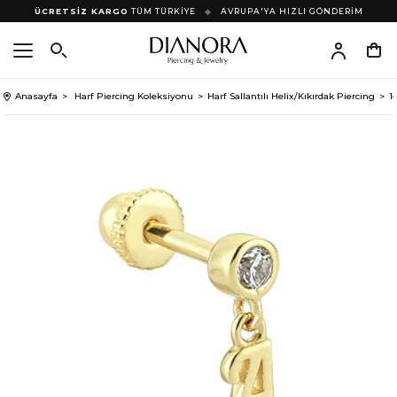
ÜCRETSİZ KARGO
TÜM TÜRKİYE
◆
AVRUPA'YA HIZLI GÖNDERİM
Anasayfa
Harf Piercing Koleksiyonu
Harf Sallantılı Helix/Kıkırdak Piercing
1