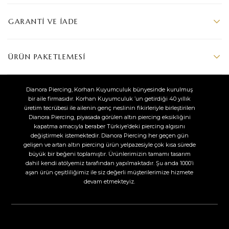
GARANTI VE İADE
ÜRÜN PAKETLEMESI
Dianora Piercing, Korhan Kuyumculuk bünyesinde kurulmuş
bir aile firmasıdır. Korhan Kuyumculuk ’un getirdiği 40 yıllık
üretim tecrübesi ile ailenin genç neslinin fikirleriyle birleştirilen
Dianora Piercing, piyasada görülen altın piercing eksikliğini
kapatma amacıyla beraber Türkiye’deki piercing algısını
değiştirmek istemektedir. Dianora Piercing her geçen gün
gelişen ve artan altın piercing ürün yelpazesiyle çok kısa sürede
büyük bir beğeni toplamıştır. Ürünlerimizin tamamı tasarım
dahil kendi atölyemiz tarafından yapılmaktadır. Şu anda 1000’i
aşan ürün çeşitliliğimiz ile siz değerli müşterilerimize hizmete
devam etmekteyiz.​