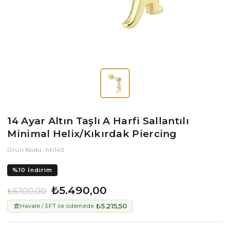
14 Ayar Altın Taşlı A Harfi Sallantılı
Minimal Helix/Kıkırdak Piercing
Ürün Kodu: hh145
%
10
İndirim
₺5.490,00
₺6.100,00
₺5.215,50
Havale / EFT ile ödemede