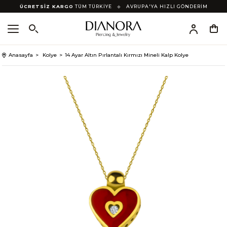
ÜCRETSİZ KARGO
TÜM TÜRKİYE
◆
AVRUPA'YA HIZLI GÖNDERİM
Anasayfa
Kolye
14 Ayar Altın Pırlantalı Kırmızı Mineli Kalp Kolye