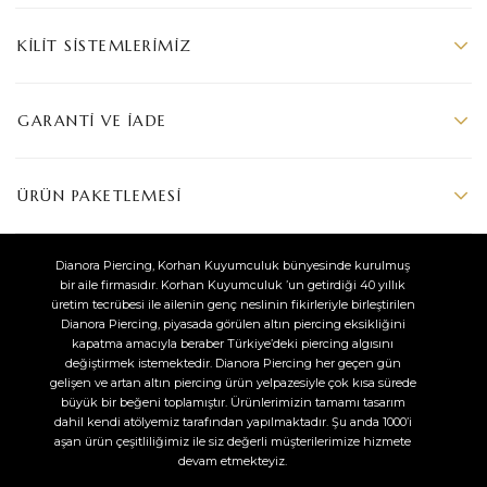
KILIT SISTEMLERIMIZ
GARANTI VE İADE
ÜRÜN PAKETLEMESI
Dianora Piercing, Korhan Kuyumculuk bünyesinde kurulmuş
bir aile firmasıdır. Korhan Kuyumculuk ’un getirdiği 40 yıllık
üretim tecrübesi ile ailenin genç neslinin fikirleriyle birleştirilen
Dianora Piercing, piyasada görülen altın piercing eksikliğini
kapatma amacıyla beraber Türkiye’deki piercing algısını
değiştirmek istemektedir. Dianora Piercing her geçen gün
gelişen ve artan altın piercing ürün yelpazesiyle çok kısa sürede
büyük bir beğeni toplamıştır. Ürünlerimizin tamamı tasarım
dahil kendi atölyemiz tarafından yapılmaktadır. Şu anda 1000’i
aşan ürün çeşitliliğimiz ile siz değerli müşterilerimize hizmete
devam etmekteyiz.​