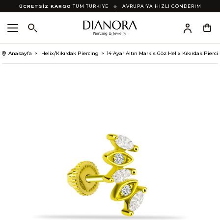
ÜCRETSİZ KARGO
TÜM TÜRKİYE
◆
AVRUPA'YA HIZLI GÖNDERİM
Anasayfa
Helix/Kıkırdak Piercing
14 Ayar Altın Markis Göz Helix Kıkırdak Pierc