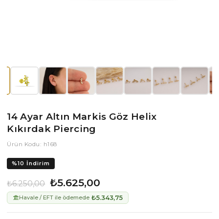
14 Ayar Altın Markis Göz Helix
Kıkırdak Piercing
Ürün Kodu: h168
%
10
İndirim
₺5.625,00
₺6.250,00
₺5.343,75
Havale / EFT ile ödemede