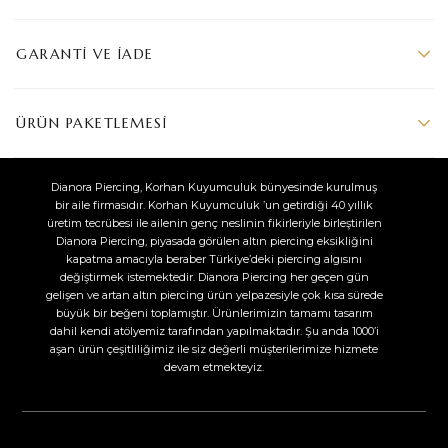
GARANTI VE İADE
ÜRÜN PAKETLEMESI
Dianora Piercing, Korhan Kuyumculuk bünyesinde kurulmuş
bir aile firmasıdır. Korhan Kuyumculuk ’un getirdiği 40 yıllık
üretim tecrübesi ile ailenin genç neslinin fikirleriyle birleştirilen
Dianora Piercing, piyasada görülen altın piercing eksikliğini
kapatma amacıyla beraber Türkiye’deki piercing algısını
değiştirmek istemektedir. Dianora Piercing her geçen gün
gelişen ve artan altın piercing ürün yelpazesiyle çok kısa sürede
büyük bir beğeni toplamıştır. Ürünlerimizin tamamı tasarım
dahil kendi atölyemiz tarafından yapılmaktadır. Şu anda 1000’i
aşan ürün çeşitliliğimiz ile siz değerli müşterilerimize hizmete
devam etmekteyiz.​