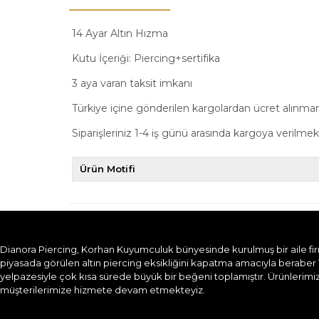
14 Ayar Altın Hızma
Kutu İçeriği: Piercing+sertifika
3 aya varan taksit imkanı
Türkiye içine gönderilen kargolardan ücret alınma
Siparişleriniz 1-4 iş günü arasında kargoya verilmek
Ürün Motifi
Dianora Piercing, Korhan Kuyumculuk bünyesinde kurulmuş bir aile firması
piyasada görülen altın piercing eksikliğini kapatma amacıyla beraber 
yelpazesiyle çok kısa sürede büyük bir beğeni toplamıştır. Ürünlerimizi
müşterilerimize hizmete devam etmekteyiz.​