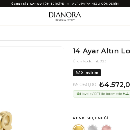
ÜCRETSİZ KARGO
TÜM TÜRKİYE
◆
AVRUPA'YA HIZLI GÖNDERİM
14 Ayar Altın L
Ürün Kodu: hb023
%
10
İndirim
₺4.572,
₺5.080,00
₺4.
Havale / EFT ile ödemede
RENK SEÇENEĞI