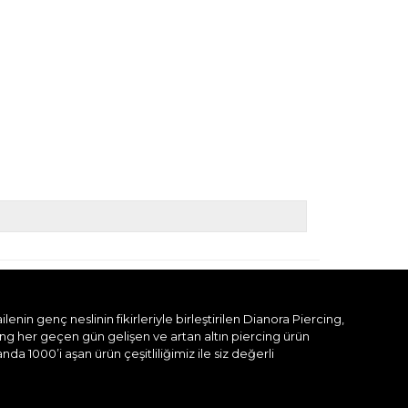
nin genç neslinin fikirleriyle birleştirilen Dianora Piercing,
ing her geçen gün gelişen ve artan altın piercing ürün
a 1000’i aşan ürün çeşitliliğimiz ile siz değerli