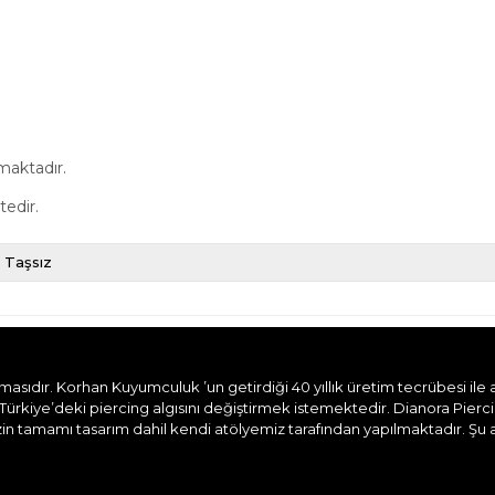
maktadır.
tedir.
Taşsız
dır. Korhan Kuyumculuk ’un getirdiği 40 yıllık üretim tecrübesi ile aile
Türkiye’deki piercing algısını değiştirmek istemektedir. Dianora Pierc
n tamamı tasarım dahil kendi atölyemiz tarafından yapılmaktadır. Şu and