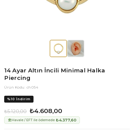
14 Ayar Altın İncili Minimal Halka
Piercing
Ürün Kodu: ch054
%
10
İndirim
₺4.608,00
₺5.120,00
₺4.377,60
Havale / EFT ile ödemede