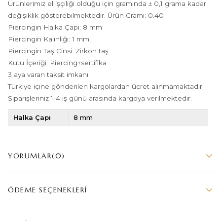
Ürünlerimiz el işçiliği olduğu için gramında ± 0,1 grama kadar
değişiklik gösterebilmektedir. Ürün Gramı: 0.40
Piercingin Halka Çapı: 8 mm
Piercingin Kalınlığı: 1 mm
Piercingin Taş Cinsi: Zirkon taş
Kutu İçeriği: Piercing+sertifika
3 aya varan taksit imkanı
Türkiye içine gönderilen kargolardan ücret alınmamaktadır.
Siparişleriniz 1-4 iş günü arasında kargoya verilmektedir.
Halka Çapı
8 mm
YORUMLAR
(0)
ÖDEME SEÇENEKLERI