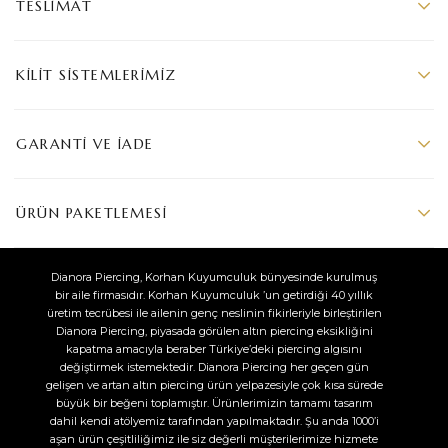
TESLIMAT
KILIT SISTEMLERIMIZ
GARANTI VE İADE
ÜRÜN PAKETLEMESI
Dianora Piercing, Korhan Kuyumculuk bünyesinde kurulmuş
bir aile firmasıdır. Korhan Kuyumculuk ’un getirdiği 40 yıllık
üretim tecrübesi ile ailenin genç neslinin fikirleriyle birleştirilen
Dianora Piercing, piyasada görülen altın piercing eksikliğini
kapatma amacıyla beraber Türkiye’deki piercing algısını
değiştirmek istemektedir. Dianora Piercing her geçen gün
gelişen ve artan altın piercing ürün yelpazesiyle çok kısa sürede
büyük bir beğeni toplamıştır. Ürünlerimizin tamamı tasarım
dahil kendi atölyemiz tarafından yapılmaktadır. Şu anda 1000’i
aşan ürün çeşitliliğimiz ile siz değerli müşterilerimize hizmete