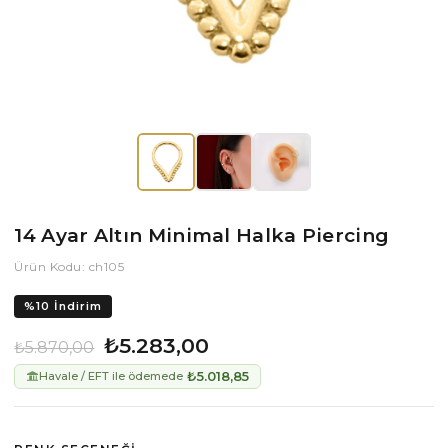
14 Ayar Altın Minimal Halka Piercing
Ürün Kodu: ch105
%
10
İndirim
₺5.283,00
₺5.870,00
₺5.018,85
Havale / EFT ile ödemede