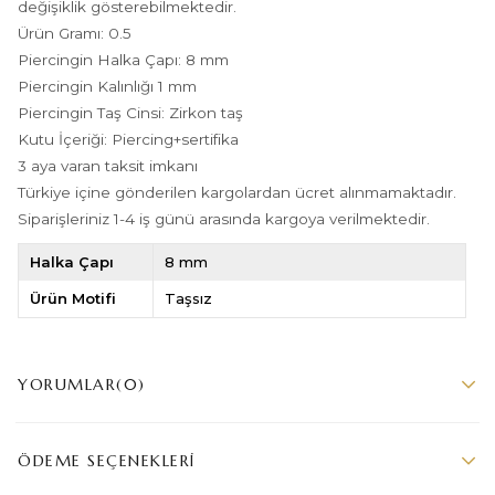
değişiklik gösterebilmektedir.
Ürün Gramı: 0.5
Piercingin Halka Çapı: 8 mm
Piercingin Kalınlığı 1 mm
Piercingin Taş Cinsi: Zirkon taş
Kutu İçeriği: Piercing+sertifika
3 aya varan taksit imkanı
Türkiye içine gönderilen kargolardan ücret alınmamaktadır.
Siparişleriniz 1-4 iş günü arasında kargoya verilmektedir.
Halka Çapı
8 mm
Ürün Motifi
Taşsız
YORUMLAR
(0)
ÖDEME SEÇENEKLERI