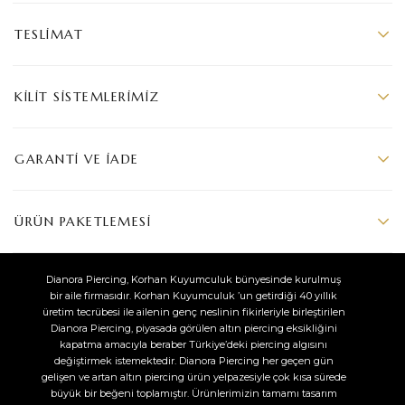
TESLIMAT
KILIT SISTEMLERIMIZ
GARANTI VE İADE
ÜRÜN PAKETLEMESI
Dianora Piercing, Korhan Kuyumculuk bünyesinde kurulmuş
bir aile firmasıdır. Korhan Kuyumculuk ’un getirdiği 40 yıllık
üretim tecrübesi ile ailenin genç neslinin fikirleriyle birleştirilen
Dianora Piercing, piyasada görülen altın piercing eksikliğini
kapatma amacıyla beraber Türkiye’deki piercing algısını
değiştirmek istemektedir. Dianora Piercing her geçen gün
gelişen ve artan altın piercing ürün yelpazesiyle çok kısa sürede
büyük bir beğeni toplamıştır. Ürünlerimizin tamamı tasarım