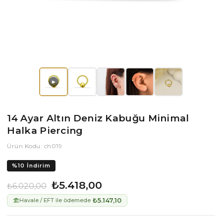
▶
14 Ayar Altın Deniz Kabuğu Minimal
Halka Piercing
Ürün Kodu: ch019
%
10
İndirim
₺5.418,00
₺6.020,00
₺5.147,10
Havale / EFT ile ödemede