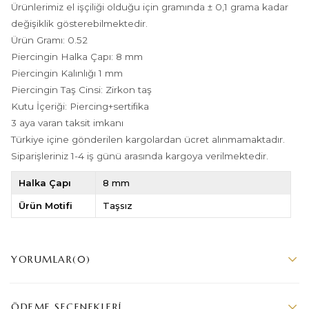
Ürünlerimiz el işçiliği olduğu için gramında ± 0,1 grama kadar
değişiklik gösterebilmektedir.
Ürün Gramı: 0.52
Piercingin Halka Çapı: 8 mm
Piercingin Kalınlığı 1 mm
Piercingin Taş Cinsi: Zirkon taş
Kutu İçeriği: Piercing+sertifika
3 aya varan taksit imkanı
Türkiye içine gönderilen kargolardan ücret alınmamaktadır.
Siparişleriniz 1-4 iş günü arasında kargoya verilmektedir.
Halka Çapı
8 mm
Ürün Motifi
Taşsız
YORUMLAR
(0)
ÖDEME SEÇENEKLERI