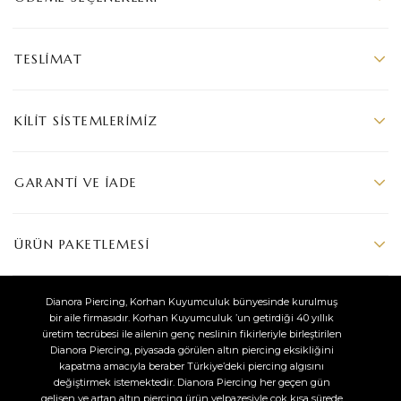
TESLIMAT
KILIT SISTEMLERIMIZ
GARANTI VE İADE
ÜRÜN PAKETLEMESI
Dianora Piercing, Korhan Kuyumculuk bünyesinde kurulmuş
bir aile firmasıdır. Korhan Kuyumculuk ’un getirdiği 40 yıllık
üretim tecrübesi ile ailenin genç neslinin fikirleriyle birleştirilen
Dianora Piercing, piyasada görülen altın piercing eksikliğini
kapatma amacıyla beraber Türkiye’deki piercing algısını
değiştirmek istemektedir. Dianora Piercing her geçen gün
gelişen ve artan altın piercing ürün yelpazesiyle çok kısa sürede