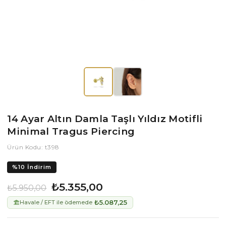
14 Ayar Altın Damla Taşlı Yıldız Motifli
Minimal Tragus Piercing
Ürün Kodu: t398
%
10
İndirim
₺5.355,00
₺5.950,00
₺5.087,25
Havale / EFT ile ödemede