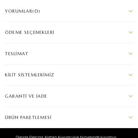
YORUMLAR
(0)
ÖDEME SEÇENEKLERI
TESLIMAT
KILIT SISTEMLERIMIZ
GARANTI VE İADE
ÜRÜN PAKETLEMESI
Dianora Piercing, Korhan Kuyumculuk bünyesinde kurulmuş