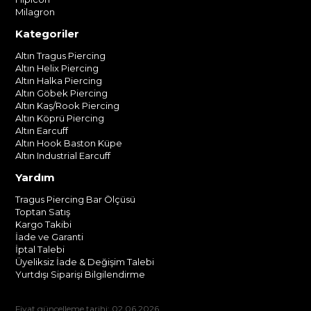
Milagron
Kategoriler
Altın Tragus Piercing
Altın Helix Piercing
Altın Halka Piercing
Altın Göbek Piercing
Altın Kaş/Rook Piercing
Altın Köprü Piercing
Altın Earcuff
Altın Hook Baston Küpe
Altın Industrial Earcuff
Yardım
Tragus Piercing Bar Ölçüsü
Toptan Satış
Kargo Takibi
İade ve Garanti
İptal Talebi
Üyeliksiz İade & Değişim Talebi
Yurtdışı Siparişi Bilgilendirme
Fiyat güncelleme tarihi: 02.06.2026