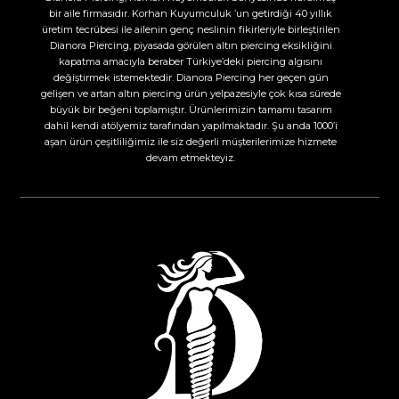
bir aile firmasıdır. Korhan Kuyumculuk ’un getirdiği 40 yıllık
üretim tecrübesi ile ailenin genç neslinin fikirleriyle birleştirilen
Dianora Piercing, piyasada görülen altın piercing eksikliğini
kapatma amacıyla beraber Türkiye’deki piercing algısını
değiştirmek istemektedir. Dianora Piercing her geçen gün
gelişen ve artan altın piercing ürün yelpazesiyle çok kısa sürede
büyük bir beğeni toplamıştır. Ürünlerimizin tamamı tasarım
dahil kendi atölyemiz tarafından yapılmaktadır. Şu anda 1000’i
aşan ürün çeşitliliğimiz ile siz değerli müşterilerimize hizmete
devam etmekteyiz.​