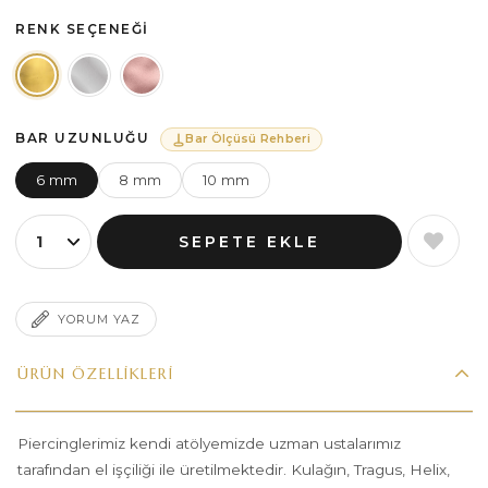
RENK SEÇENEĞI
BAR UZUNLUĞU
Bar Ölçüsü Rehberi
6 mm
8 mm
10 mm
YORUM YAZ
ÜRÜN ÖZELLIKLERI
Piercinglerimiz kendi atölyemizde uzman ustalarımız
tarafından el işçiliği ile üretilmektedir. Kulağın, Tragus, Helix,