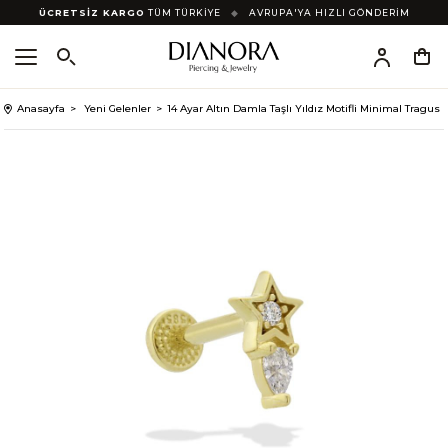
ÜCRETSİZ KARGO
TÜM TÜRKİYE
◆
AVRUPA'YA HIZLI GÖNDERİM
Anasayfa
Yeni Gelenler
14 Ayar Altın Damla Taşlı Yıldız Motifli Minimal Tragus 