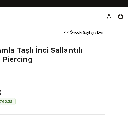
< < Önceki Sayfaya Dön
mla Taşlı İnci Sallantılı
 Piercing
0
762,35