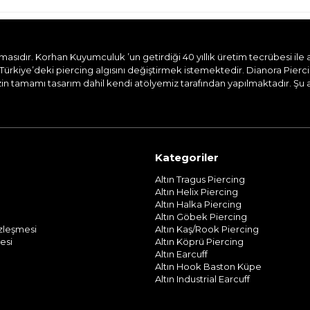
dır. Korhan Kuyumculuk ’un getirdiği 40 yıllık üretim tecrübesi ile aile
Türkiye’deki piercing algısını değiştirmek istemektedir. Dianora Pierc
n tamamı tasarım dahil kendi atölyemiz tarafından yapılmaktadır. Şu and
Kategoriler
Altın Tragus Piercing
Altın Helix Piercing
Altın Halka Piercing
Altın Göbek Piercing
özleşmesi
Altın Kaş/Rook Piercing
esi
Altın Köprü Piercing
Altın Earcuff
Altın Hook Baston Küpe
Altın Industrial Earcuff