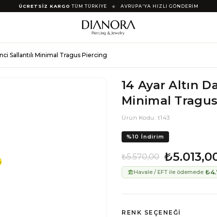
ÜCRETSİZ KARGO
TÜM TÜRKİYE
◆
AVRUPA'YA HIZLI GÖNDERİM
İnci Sallantılı Minimal Tragus Piercing
14 Ayar Altın Da
Minimal Tragus
Ürün Kodu: t143
%
10
İndirim
₺5.013,0
₺5.570,00
₺4.
Havale / EFT ile ödemede
RENK SEÇENEĞI