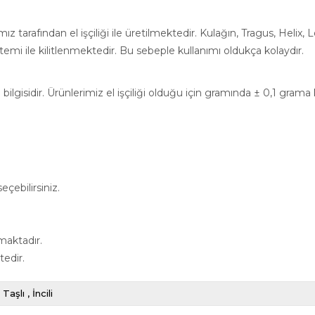
 tarafından el işçiliği ile üretilmektedir. Kulağın, Tragus, Helix,
emi ile kilitlenmektedir. Bu sebeple kullanımı oldukça kolaydır.
ilgisidir. Ürünlerimiz el işçiliği olduğu için gramında ± 0,1 grama
çebilirsiniz.
maktadır.
tedir.
Taşlı
İncili