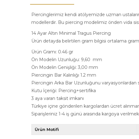
Piercinglerimiz kendi atölyemizde uzman ustalarımız
modellerdir. Bu piercing modelimiz önden vida sist
14 Ayar Altın Minimal Tragus Piercing
Ürün detayda belirtilen gram bilgisi ortalama gram b
Ürün Gramı: 0.46 gr
Ön Modelin Uzunluğu: 9,60 mm
Ön Modelin Genişliği: 3,00 mm
Piercingin Bar Kalınlığı 1.2 mm
Piercingin Arka Bar Uzunluğunu varyasyonlardan se
Kutu İçeriği: Piercing+sertifika
3 aya varan taksit imkanı
Türkiye içine gönderilen kargolardan ücret alınma
Siparişleriniz 1-4 iş günü arasında kargoya verilmek
Ürün Motifi