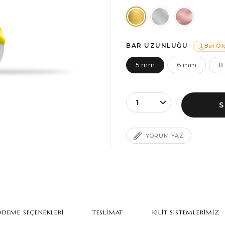
BAR UZUNLUĞU
Bar Öl
5 mm
6 mm
8
YORUM YAZ
DEME SEÇENEKLERI
TESLIMAT
KILIT SISTEMLERIMIZ