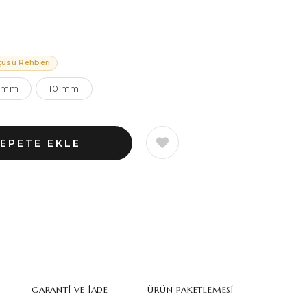
çüsü Rehberi
 mm
10 mm
GARANTI VE İADE
ÜRÜN PAKETLEMESI