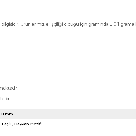
ilgisidir. Ürünlerimiz el işçiliği olduğu için gramında ± 0,1 grama
maktadır.
tedir.
8 mm
Taşlı
Hayvan Motifli