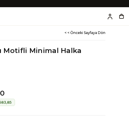
< < Önceki Sayfaya Dön
rı Motifli Minimal Halka
00
583,85