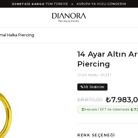
ÜCRETSİZ KARGO
TÜM TÜRKİYE
◆
AVRUPA'YA HIZLI GÖNDERİM
nimal Halka Piercing
14 Ayar Altın A
Piercing
Ürün Kodu: ch231
%
10
İndirim
₺7.983,
₺8.870,00
₺7.
Havale / EFT ile ödemede
RENK SEÇENEĞI