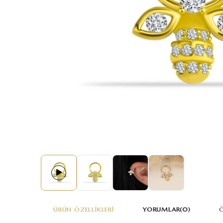
ÜRÜN ÖZELLIKLERI
YORUMLAR
(0)
Ö