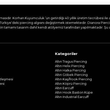
dır. Korhan Kuyumculuk ’un getirdiği 40 yıllık üretim tecrübesi ile aile
Türkiye’deki piercing algısını değiştirmek istemektedir. Dianora Pierc
n tamamı tasarım dahil kendi atölyemiz tarafından yapılmaktadır. Şu and
Kategoriler
Altın Tragus Piercing
Altın Helix Piercing
Altın Halka Piercing
Altın Göbek Piercing
özleşmesi
Altın Kaş/Rook Piercing
esi
Altın Köprü Piercing
Altın Earcuff
Altın Hook Baston Küpe
Altın Industrial Earcuff