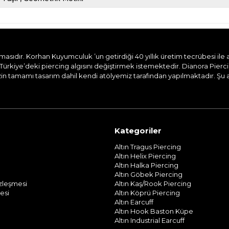
dır. Korhan Kuyumculuk ’un getirdiği 40 yıllık üretim tecrübesi ile aile
Türkiye’deki piercing algısını değiştirmek istemektedir. Dianora Pierc
n tamamı tasarım dahil kendi atölyemiz tarafından yapılmaktadır. Şu and
Kategoriler
Altın Tragus Piercing
Altın Helix Piercing
Altın Halka Piercing
Altın Göbek Piercing
özleşmesi
Altın Kaş/Rook Piercing
esi
Altın Köprü Piercing
Altın Earcuff
Altın Hook Baston Küpe
Altın Industrial Earcuff