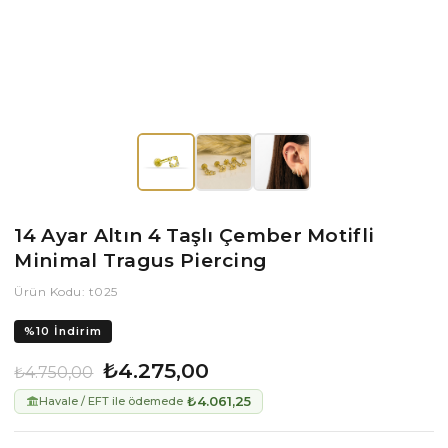
14 Ayar Altın 4 Taşlı Çember Motifli
Minimal Tragus Piercing
Ürün Kodu: t025
%
10
İndirim
₺4.275,00
₺4.750,00
₺4.061,25
Havale / EFT ile ödemede