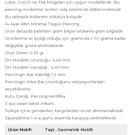
Lobe, Conch ve Flat bölgeleri için uygun modellerdir. Bu
piercing modelimiz önden vida sistemi ile kilitlenmektedir.
Bu sebeple kullanımı oldukça kolaydır.
14 Ayar Altın Minimal Tragus Piercing
Ürün detayda belirtilen gram bilgisi ortalama gram bilgisidir.
Ürünlerimiz el işçiliği olduğu için gramında ± 0,1 grama kadar
değişiklik gösterebilmektedir.
Ürün Gramı: 0.35 gr
Ön Modelin Uzunluğu: 4,40 mm
Ön Modelin Genişliği : 4,40 mm
Piercingin Bar Kalınlığı 1.2 mm
Piercingin Arka Bar Uzunluğunu varyasyonlardan
seçebilirsiniz.
Kutu İçeriği: Piercing+sertifika
3 aya varan taksit imkanı
Türkiye içine gönderilen kargolardan ücret alınmamaktadır.
Siparişleriniz 1-4 iş günü arasında kargoya verilmektedir.
Ürün Motifi
Taşlı
Geometrik Motifli