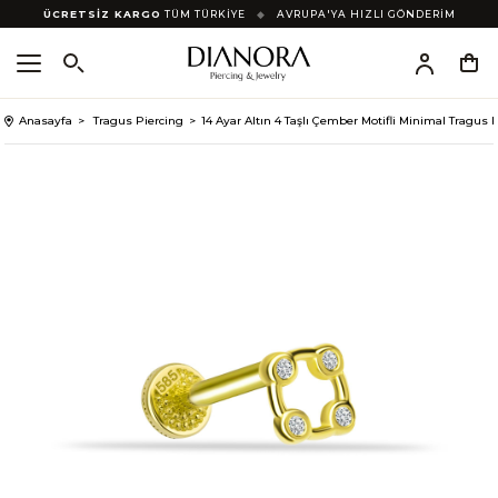
ÜCRETSİZ KARGO
TÜM TÜRKİYE
◆
AVRUPA'YA HIZLI GÖNDERİM
Anasayfa
Tragus Piercing
14 Ayar Altın 4 Taşlı Çember Motifli Minimal Tragus 