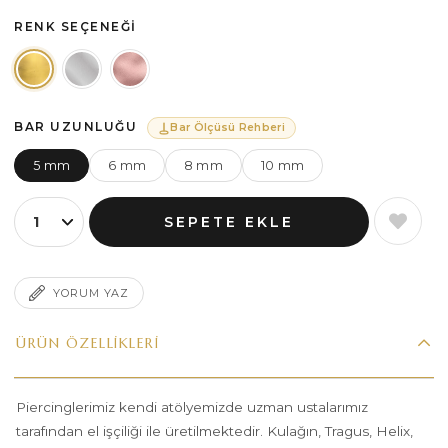
RENK SEÇENEĞI
BAR UZUNLUĞU
Bar Ölçüsü Rehberi
5 mm
6 mm
8 mm
10 mm
YORUM YAZ
ÜRÜN ÖZELLIKLERI
Piercinglerimiz kendi atölyemizde uzman ustalarımız
tarafından el işçiliği ile üretilmektedir. Kulağın, Tragus, Helix,