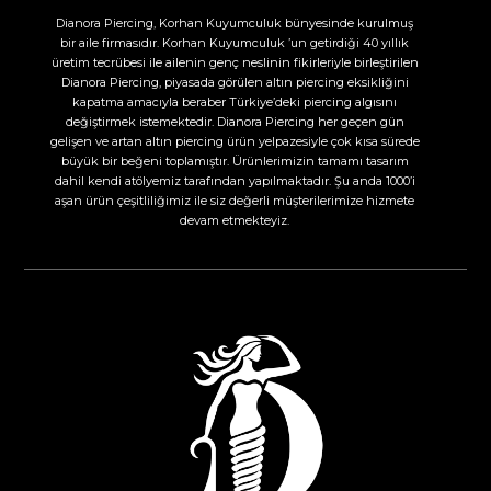
Dianora Piercing, Korhan Kuyumculuk bünyesinde kurulmuş
bir aile firmasıdır. Korhan Kuyumculuk ’un getirdiği 40 yıllık
üretim tecrübesi ile ailenin genç neslinin fikirleriyle birleştirilen
Dianora Piercing, piyasada görülen altın piercing eksikliğini
kapatma amacıyla beraber Türkiye’deki piercing algısını
değiştirmek istemektedir. Dianora Piercing her geçen gün
gelişen ve artan altın piercing ürün yelpazesiyle çok kısa sürede
büyük bir beğeni toplamıştır. Ürünlerimizin tamamı tasarım
dahil kendi atölyemiz tarafından yapılmaktadır. Şu anda 1000’i
aşan ürün çeşitliliğimiz ile siz değerli müşterilerimize hizmete
devam etmekteyiz.​