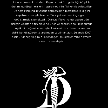
bir aile firmasıdır. Korhan Kuyumculuk ’un getirdiği 40 yıllık
üretim tecrübesi ile ailenin genç neslinin fikirleriyle birleştirilen
Dianora Piercing, piyasada görülen altın piercing eksikliğini
kapatma amacıyla beraber Türkiye’deki piercing algısını
değiştirmek istemektedir. Dianora Piercing her geçen gün
gelişen ve artan altın piercing ürün yelpazesiyle çok kısa sürede
büyük bir beğeni toplamıştır. Ürünlerimizin tamamı tasarım
dahil kendi atölyemiz tarafından yapılmaktadır. Şu anda 1000’i
aşan ürün çeşitliliğimiz ile siz değerli müşterilerimize hizmete
devam etmekteyiz.​