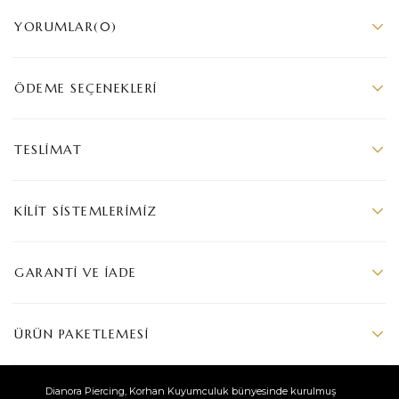
YORUMLAR
(0)
ÖDEME SEÇENEKLERI
TESLIMAT
KILIT SISTEMLERIMIZ
GARANTI VE İADE
ÜRÜN PAKETLEMESI
Dianora Piercing, Korhan Kuyumculuk bünyesinde kurulmuş