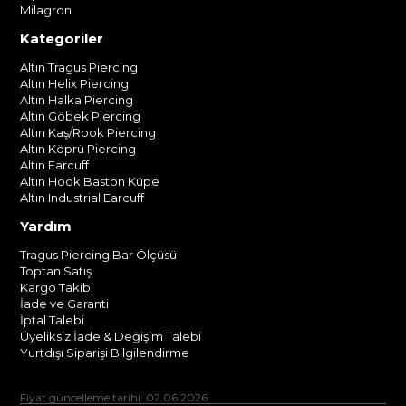
Milagron
Kategoriler
Altın Tragus Piercing
Altın Helix Piercing
Altın Halka Piercing
Altın Göbek Piercing
Altın Kaş/Rook Piercing
Altın Köprü Piercing
Altın Earcuff
Altın Hook Baston Küpe
Altın Industrial Earcuff
Yardım
Tragus Piercing Bar Ölçüsü
Toptan Satış
Kargo Takibi
İade ve Garanti
İptal Talebi
Üyeliksiz İade & Değişim Talebi
Yurtdışı Siparişi Bilgilendirme
Fiyat güncelleme tarihi: 02.06.2026