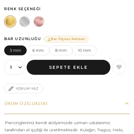
RENK SEÇENEĞI
BAR UZUNLUĞU
Bar Ölçüsü Rehberi
5 mm
6 mm
8 mm
10 mm
YORUM YAZ
ÜRÜN ÖZELLIKLERI
Piercinglerimiz kendi atölyemizde uzman ustalarımız
tarafından el işçiliği ile üretilmektedir. Kulağın, Tragus, Helix,