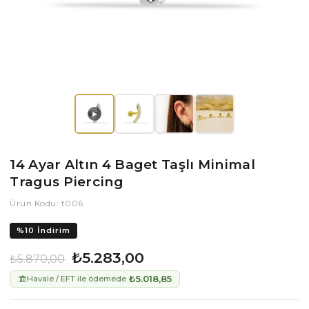
▶
14 Ayar Altın 4 Baget Taşlı Minimal
Tragus Piercing
Ürün Kodu: t006
%
10
İndirim
₺5.283,00
₺5.870,00
₺5.018,85
Havale / EFT ile ödemede