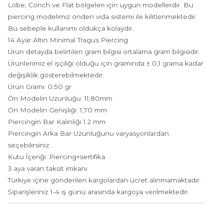
Lobe, Conch ve Flat bölgeleri için uygun modellerdir. Bu
piercing modelimiz önden vida sistemi ile kilitlenmektedir.
Bu sebeple kullanımı oldukça kolaydır.
14 Ayar Altın Minimal Tragus Piercing
Ürün detayda belirtilen gram bilgisi ortalama gram bilgisidir.
Ürünlerimiz el işçiliği olduğu için gramında ± 0,1 grama kadar
değişiklik gösterebilmektedir.
Ürün Gramı: 0.50 gr
Ön Modelin Uzunluğu: 11,80mm
Ön Modelin Genişliği: 1,70 mm
Piercingin Bar Kalınlığı 1.2 mm
Piercingin Arka Bar Uzunluğunu varyasyonlardan
seçebilirsiniz.
Kutu İçeriği: Piercing+sertifika
3 aya varan taksit imkanı
Türkiye içine gönderilen kargolardan ücret alınmamaktadır.
Siparişleriniz 1-4 iş günü arasında kargoya verilmektedir.