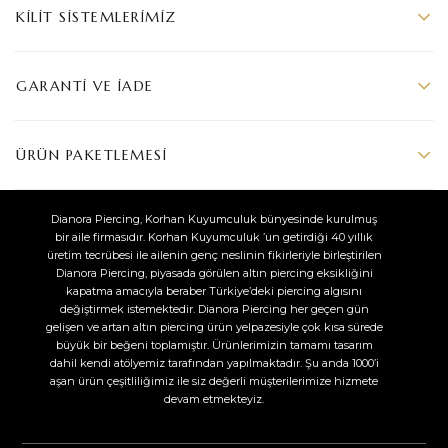
KILIT SISTEMLERIMIZ
GARANTI VE İADE
ÜRÜN PAKETLEMESI
Dianora Piercing, Korhan Kuyumculuk bünyesinde kurulmuş
bir aile firmasıdır. Korhan Kuyumculuk ’un getirdiği 40 yıllık
üretim tecrübesi ile ailenin genç neslinin fikirleriyle birleştirilen
Dianora Piercing, piyasada görülen altın piercing eksikliğini
kapatma amacıyla beraber Türkiye’deki piercing algısını
değiştirmek istemektedir. Dianora Piercing her geçen gün
gelişen ve artan altın piercing ürün yelpazesiyle çok kısa sürede
büyük bir beğeni toplamıştır. Ürünlerimizin tamamı tasarım
dahil kendi atölyemiz tarafından yapılmaktadır. Şu anda 1000’i
aşan ürün çeşitliliğimiz ile siz değerli müşterilerimize hizmete
devam etmekteyiz.​