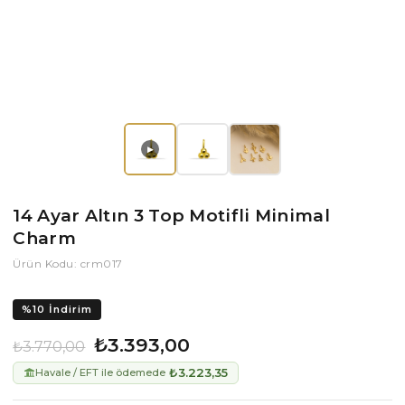
▶
14 Ayar Altın 3 Top Motifli Minimal
Charm
Ürün Kodu: crm017
%
10
İndirim
₺3.393,00
₺3.770,00
₺3.223,35
Havale / EFT ile ödemede