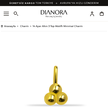
ÜCRETSİZ KARGO
TÜM TÜRKİYE
◆
AVRUPA'YA HIZLI GÖNDERİM
Anasayfa
Charm
14 Ayar Altın 3 Top Motifli Minimal Charm