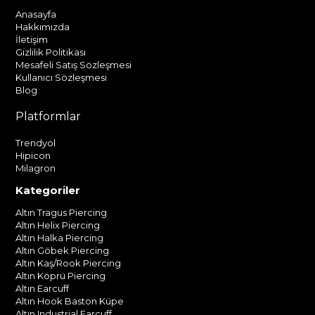
Anasayfa
Hakkımızda
İletişim
Gizlilik Politikası
Mesafeli Satış Sözleşmesi
Kullanıcı Sözleşmesi
Blog
Platformlar
Trendyol
Hipicon
Milagron
Kategoriler
Altın Tragus Piercing
Altın Helix Piercing
Altın Halka Piercing
Altın Göbek Piercing
Altın Kaş/Rook Piercing
Altın Köprü Piercing
Altın Earcuff
Altın Hook Baston Küpe
Altın Industrial Earcuff