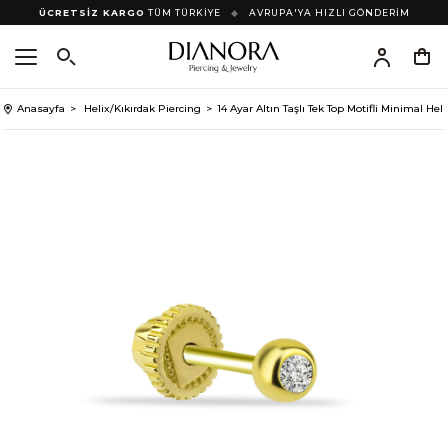
ÜCRETSİZ KARGO
TÜM TÜRKİYE
◆
AVRUPA'YA HIZLI GÖNDERİM
Anasayfa
Helix/Kıkırdak Piercing
14 Ayar Altın Taşlı Tek Top Motifli Minimal Hel