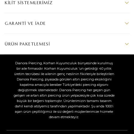
KILIT SISTEMLERIMIZ
GARANTI VE İADE
ÜRÜN PAKETLEMESI
Dianora Piercing, Korhan Kuyumculuk bünyesinde kurulmuş
bir aile firmasıdır. Korhan Kuyumculuk ’un getirdiği 40 yıllık
üretim tecrübesi ile ailenin genç neslinin fikirleriyle birleştirilen
Dianora Piercing, piyasada görülen altın piercing eksikliğini
kapatma amacıyla beraber Türkiye’deki piercing algısını
değiştirmek istemektedir. Dianora Piercing her geçen gün
gelişen ve artan altın piercing ürün yelpazesiyle çok kısa sürede
büyük bir beğeni toplamıştır. Ürünlerimizin tamamı tasarım
dahil kendi atölyemiz tarafından yapılmaktadır. Şu anda 1000’i
aşan ürün çeşitliliğimiz ile siz değerli müşterilerimize hizmete
devam etmekteyiz.​