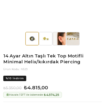
▶
14 Ayar Altın Taşlı Tek Top Motifli
Minimal Helix/kıkırdak Piercing
Ürün Kodu: h523
%
10
İndirim
₺4.815,00
₺5.350,00
₺4.574,25
Havale / EFT ile ödemede