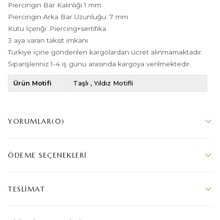
Piercingin Bar Kalınlığı 1 mm
Piercingin Arka Bar Uzunluğu: 7 mm
Kutu İçeriği: Piercing+sertifika
3 aya varan taksit imkanı
Türkiye içine gönderilen kargolardan ücret alınmamaktadır.
Siparişleriniz 1-4 iş günü arasında kargoya verilmektedir.
Ürün Motifi
Taşlı
Yıldız Motifli
YORUMLAR
(0)
ÖDEME SEÇENEKLERI
TESLIMAT