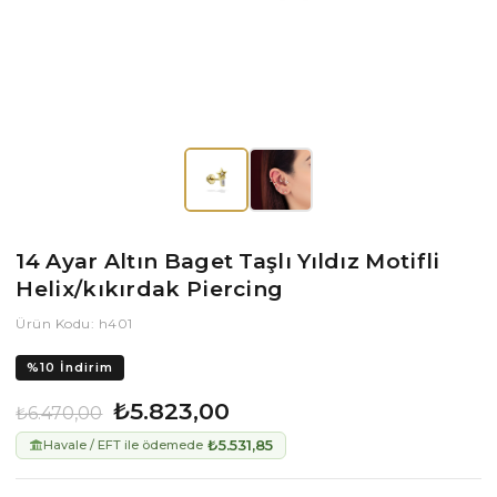
14 Ayar Altın Baget Taşlı Yıldız Motifli
Helix/kıkırdak Piercing
Ürün Kodu: h401
%
10
İndirim
₺5.823,00
₺6.470,00
₺5.531,85
Havale / EFT ile ödemede