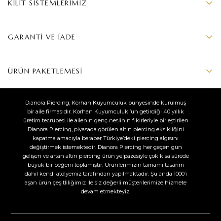
KILIT SISTEMLERIMIZ
GARANTI VE İADE
ÜRÜN PAKETLEMESI
Dianora Piercing, Korhan Kuyumculuk bünyesinde kurulmuş
bir aile firmasıdır. Korhan Kuyumculuk ’un getirdiği 40 yıllık
üretim tecrübesi ile ailenin genç neslinin fikirleriyle birleştirilen
Dianora Piercing, piyasada görülen altın piercing eksikliğini
kapatma amacıyla beraber Türkiye’deki piercing algısını
değiştirmek istemektedir. Dianora Piercing her geçen gün
gelişen ve artan altın piercing ürün yelpazesiyle çok kısa sürede
büyük bir beğeni toplamıştır. Ürünlerimizin tamamı tasarım
dahil kendi atölyemiz tarafından yapılmaktadır. Şu anda 1000’i
aşan ürün çeşitliliğimiz ile siz değerli müşterilerimize hizmete
devam etmekteyiz.​