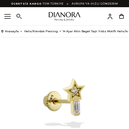
ÜCRETSİZ KARGO
TÜM TÜRKİYE
◆
AVRUPA'YA HIZLI GÖNDERİM
Anasayfa
Helix/Kıkırdak Piercing
14 Ayar Altın Baget Taşlı Yıldız Motifli Helix/k