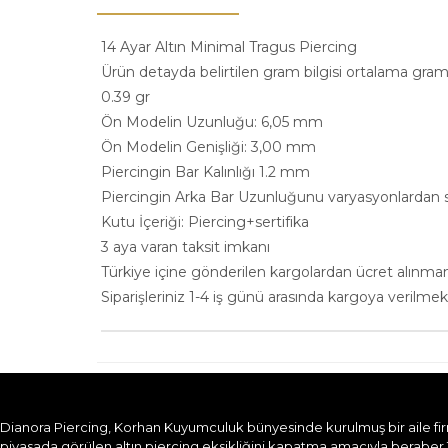
14 Ayar Altın Minimal Tragus Piercing
Ürün detayda belirtilen gram bilgisi ortalama gram 
0.39 gr
Ön Modelin Uzunluğu: 6,05 mm
Ön Modelin Genişliği: 3,00 mm
Piercingin Bar Kalınlığı 1.2 mm
Piercingin Arka Bar Uzunluğunu varyasyonlardan se
Kutu İçeriği: Piercing+sertifika
3 aya varan taksit imkanı
Türkiye içine gönderilen kargolardan ücret alınma
Siparişleriniz 1-4 iş günü arasında kargoya verilmek
Dianora Piercing, Korhan Kuyumculuk bünyesinde kurulmuş bir aile firması
piyasada görülen altın piercing eksikliğini kapatma amacıyla beraber 