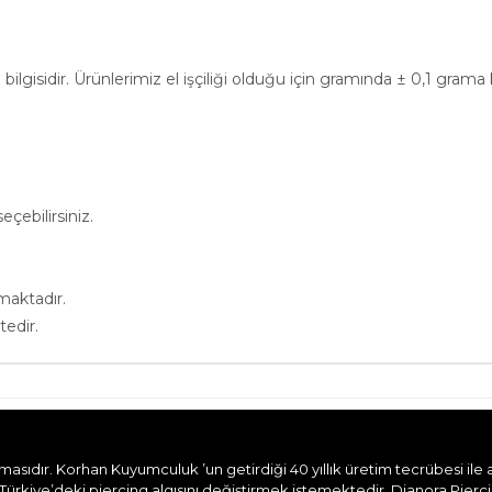
bilgisidir. Ürünlerimiz el işçiliği olduğu için gramında ± 0,1 gram
çebilirsiniz.
maktadır.
tedir.
dır. Korhan Kuyumculuk ’un getirdiği 40 yıllık üretim tecrübesi ile aile
Türkiye’deki piercing algısını değiştirmek istemektedir. Dianora Pierc