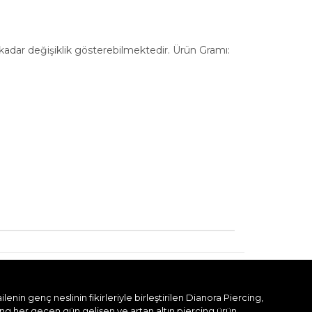
a kadar değişiklik gösterebilmektedir. Ürün Gramı:
nin genç neslinin fikirleriyle birleştirilen Dianora Piercing,
ing her geçen gün gelişen ve artan altın piercing ürün