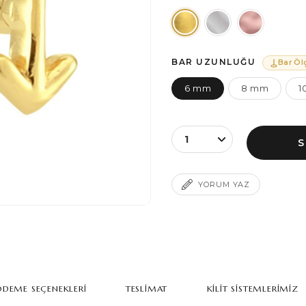
BAR UZUNLUĞU
Bar Öl
6 mm
8 mm
1
YORUM YAZ
DEME SEÇENEKLERI
TESLIMAT
KILIT SISTEMLERIMIZ