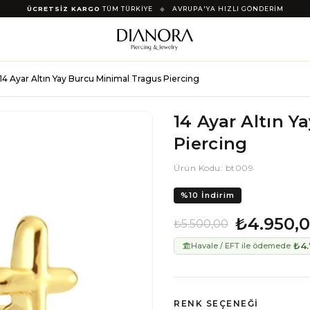
ÜCRETSİZ KARGO
TÜM TÜRKİYE
◆
AVRUPA'YA HIZLI GÖNDERİM
14 Ayar Altın Yay Burcu Minimal Tragus Piercing
14 Ayar Altın 
Piercing
Ürün Kodu: bt009
%
10
İndirim
₺4.950,
₺5.500,00
₺4.
Havale / EFT ile ödemede
RENK SEÇENEĞI