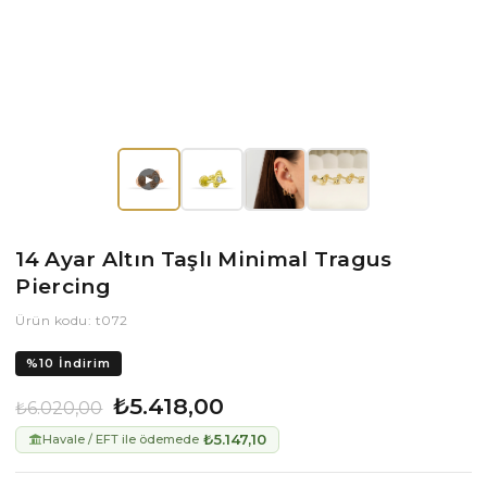
▶
14 Ayar Altın Taşlı Minimal Tragus
Piercing
Ürün kodu: t072
%
10
İndirim
₺5.418,00
₺6.020,00
₺5.147,10
Havale / EFT ile ödemede