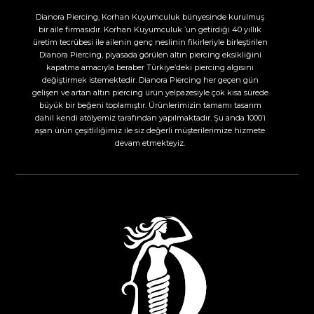
Dianora Piercing, Korhan Kuyumculuk bünyesinde kurulmuş
bir aile firmasıdır. Korhan Kuyumculuk ’un getirdiği 40 yıllık
üretim tecrübesi ile ailenin genç neslinin fikirleriyle birleştirilen
Dianora Piercing, piyasada görülen altın piercing eksikliğini
kapatma amacıyla beraber Türkiye’deki piercing algısını
değiştirmek istemektedir. Dianora Piercing her geçen gün
gelişen ve artan altın piercing ürün yelpazesiyle çok kısa sürede
büyük bir beğeni toplamıştır. Ürünlerimizin tamamı tasarım
dahil kendi atölyemiz tarafından yapılmaktadır. Şu anda 1000’i
aşan ürün çeşitliliğimiz ile siz değerli müşterilerimize hizmete
devam etmekteyiz.​