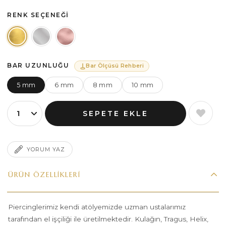
RENK SEÇENEĞI
BAR UZUNLUĞU
Bar Ölçüsü Rehberi
5 mm
6 mm
8 mm
10 mm
YORUM YAZ
ÜRÜN ÖZELLIKLERI
Piercinglerimiz kendi atölyemizde uzman ustalarımız
tarafından el işçiliği ile üretilmektedir. Kulağın, Tragus, Helix,