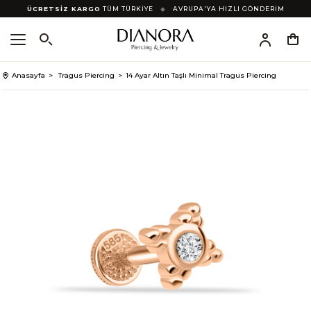
ÜCRETSİZ KARGO
TÜM TÜRKİYE
◆
AVRUPA'YA HIZLI GÖNDERİM
Anasayfa
Tragus Piercing
14 Ayar Altın Taşlı Minimal Tragus Piercing