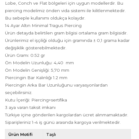
Lobe, Conch ve Flat bölgeleri için uygun modellerdir. Bu
piercing modelimiz önden vida sistemi ile kilitlenmektedir.
Bu sebeple kullanımı oldukça kolaydır.
14 Ayar Altın Minimal Tragus Piercing
Ürün detayda belirtilen gram bilgisi ortalama gram bilgisidir.
Ürünlerimiz el işçiliği olduğu için gramında ± 0,1 grama kadar
değişiklik gösterebilmektedir.
Ürün Gramı: 0.52 gr
Ön Modelin Uzunluğu: 4,40 mm
Ön Modelin Genişliği: 5,70 mm
Piercingin Bar Kalınlığı 1.2 mm
Piercingin Arka Bar Uzunluğunu varyasyonlardan
seçebilirsiniz.
Kutu İçeriği: Piercing+sertifika
3 aya varan taksit imkanı
Türkiye içine gönderilen kargolardan ücret alınmamaktadır.
Siparişleriniz 1-4 iş günü arasında kargoya verilmektedir.
Ürün Motifi
Taşlı