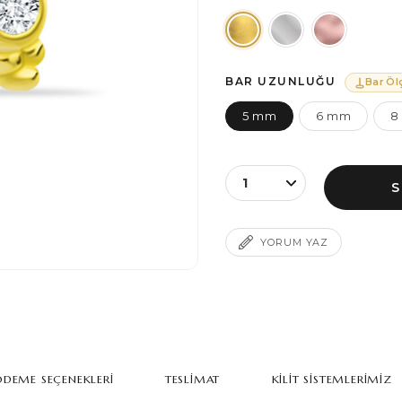
BAR UZUNLUĞU
Bar Öl
5 mm
6 mm
8
YORUM YAZ
DEME SEÇENEKLERI
TESLIMAT
KILIT SISTEMLERIMIZ