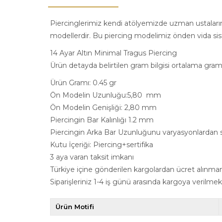
Piercinglerimiz kendi atölyemizde uzman ustalarımız
modellerdir. Bu piercing modelimiz önden vida sist
14 Ayar Altın Minimal Tragus Piercing
Ürün detayda belirtilen gram bilgisi ortalama gram b
Ürün Gramı: 0.45 gr
Ön Modelin Uzunluğu:5,80 mm
Ön Modelin Genişliği: 2,80 mm
Piercingin Bar Kalınlığı 1.2 mm
Piercingin Arka Bar Uzunluğunu varyasyonlardan se
Kutu İçeriği: Piercing+sertifika
3 aya varan taksit imkanı
Türkiye içine gönderilen kargolardan ücret alınma
Siparişleriniz 1-4 iş günü arasında kargoya verilmek
Ürün Motifi