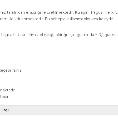
 tarafından el işçiliği ile üretilmektedir. Kulağın, Tragus, Helix,
emi ile kilitlenmektedir. Bu sebeple kullanımı oldukça kolaydır.
ilgisidir. Ürünlerimiz el işçiliği olduğu için gramında ± 0,1 grama
çebilirsiniz.
maktadır.
tedir.
Taşlı