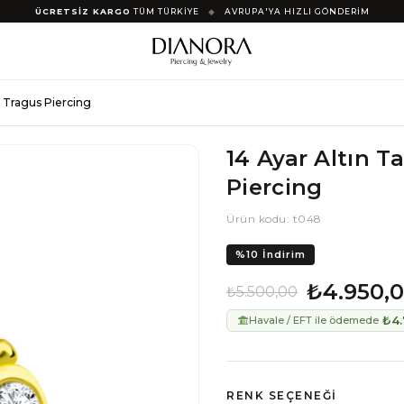
ÜCRETSİZ KARGO
TÜM TÜRKİYE
◆
AVRUPA'YA HIZLI GÖNDERİM
l Tragus Piercing
14 Ayar Altın T
Piercing
Ürün kodu: t048
%
10
İndirim
₺4.950,
₺5.500,00
₺4.
Havale / EFT ile ödemede
RENK SEÇENEĞI