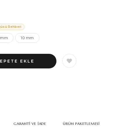
çüsü Rehberi
 mm
10 mm
GARANTI VE İADE
ÜRÜN PAKETLEMESI