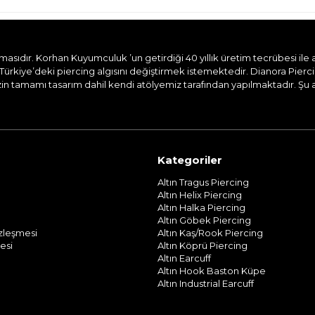
dır. Korhan Kuyumculuk ’un getirdiği 40 yıllık üretim tecrübesi ile aile
Türkiye’deki piercing algısını değiştirmek istemektedir. Dianora Pierc
n tamamı tasarım dahil kendi atölyemiz tarafından yapılmaktadır. Şu and
Kategoriler
Altın Tragus Piercing
Altın Helix Piercing
Altın Halka Piercing
Altın Göbek Piercing
özleşmesi
Altın Kaş/Rook Piercing
esi
Altın Köprü Piercing
Altın Earcuff
Altın Hook Baston Küpe
Altın Industrial Earcuff