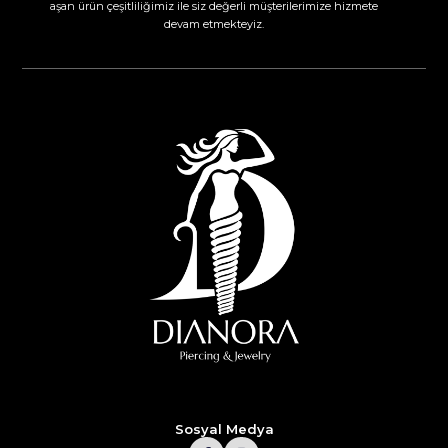
aşan ürün çeşitliliğimiz ile siz değerli müşterilerimize hizmete
devam etmekteyiz.​
Sosyal Medya