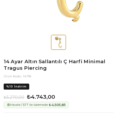
14 Ayar Altın Sallantılı Ç Harfi Minimal
Tragus Piercing
Ürün Kodu: ht118
%
10
İndirim
₺4.743,00
₺5.270,00
₺4.505,85
Havale / EFT ile ödemede