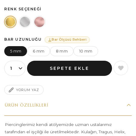
RENK SEÇENEĞI
BAR UZUNLUĞU
Bar Ölçüsü Rehberi
5 mm
6 mm
8 mm
10 mm
YORUM YAZ
ÜRÜN ÖZELLIKLERI
Piercinglerimiz kendi atölyemizde uzman ustalarımız
tarafından el işçiliği ile üretilmektedir. Kulağın, Tragus, Helix,