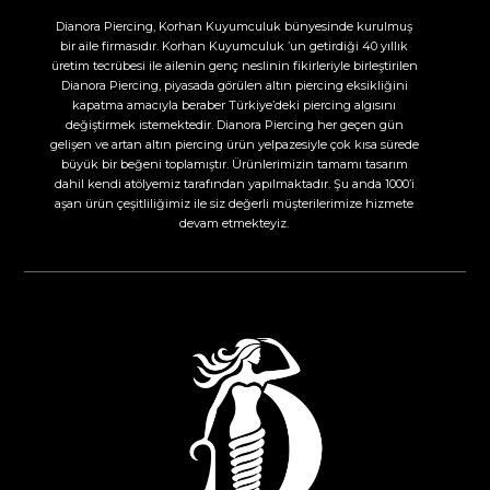
Dianora Piercing, Korhan Kuyumculuk bünyesinde kurulmuş
bir aile firmasıdır. Korhan Kuyumculuk ’un getirdiği 40 yıllık
üretim tecrübesi ile ailenin genç neslinin fikirleriyle birleştirilen
Dianora Piercing, piyasada görülen altın piercing eksikliğini
kapatma amacıyla beraber Türkiye’deki piercing algısını
değiştirmek istemektedir. Dianora Piercing her geçen gün
gelişen ve artan altın piercing ürün yelpazesiyle çok kısa sürede
büyük bir beğeni toplamıştır. Ürünlerimizin tamamı tasarım
dahil kendi atölyemiz tarafından yapılmaktadır. Şu anda 1000’i
aşan ürün çeşitliliğimiz ile siz değerli müşterilerimize hizmete
devam etmekteyiz.​