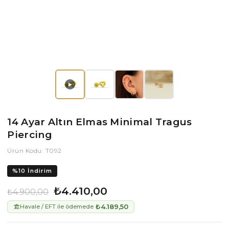
▶
14 Ayar Altın Elmas Minimal Tragus
Piercing
Ürün Kodu: T092
%
10
İndirim
₺4.410,00
₺4.900,00
₺4.189,50
Havale / EFT ile ödemede