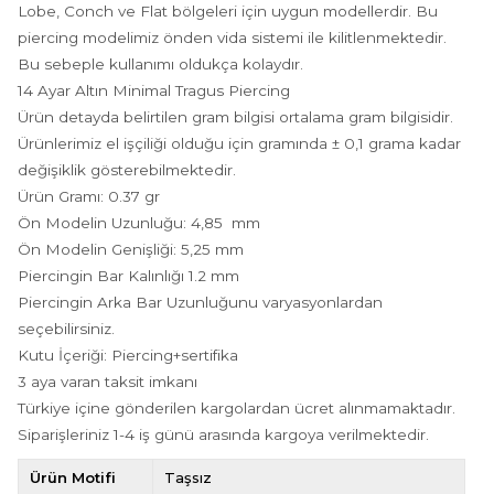
Lobe, Conch ve Flat bölgeleri için uygun modellerdir. Bu
piercing modelimiz önden vida sistemi ile kilitlenmektedir.
Bu sebeple kullanımı oldukça kolaydır.
14 Ayar Altın Minimal Tragus Piercing
Ürün detayda belirtilen gram bilgisi ortalama gram bilgisidir.
Ürünlerimiz el işçiliği olduğu için gramında ± 0,1 grama kadar
değişiklik gösterebilmektedir.
Ürün Gramı: 0.37 gr
Ön Modelin Uzunluğu: 4,85 mm
Ön Modelin Genişliği: 5,25 mm
Piercingin Bar Kalınlığı 1.2 mm
Piercingin Arka Bar Uzunluğunu varyasyonlardan
seçebilirsiniz.
Kutu İçeriği: Piercing+sertifika
3 aya varan taksit imkanı
Türkiye içine gönderilen kargolardan ücret alınmamaktadır.
Siparişleriniz 1-4 iş günü arasında kargoya verilmektedir.
Ürün Motifi
Taşsız