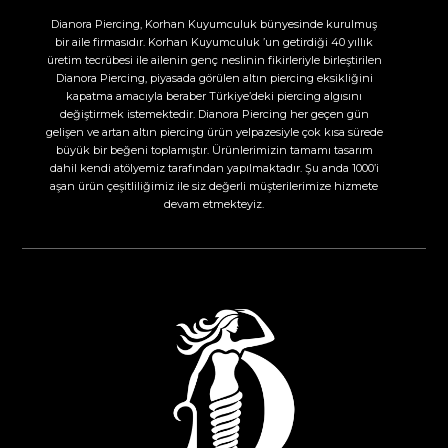
Dianora Piercing, Korhan Kuyumculuk bünyesinde kurulmuş
bir aile firmasıdır. Korhan Kuyumculuk ’un getirdiği 40 yıllık
üretim tecrübesi ile ailenin genç neslinin fikirleriyle birleştirilen
Dianora Piercing, piyasada görülen altın piercing eksikliğini
kapatma amacıyla beraber Türkiye’deki piercing algısını
değiştirmek istemektedir. Dianora Piercing her geçen gün
gelişen ve artan altın piercing ürün yelpazesiyle çok kısa sürede
büyük bir beğeni toplamıştır. Ürünlerimizin tamamı tasarım
dahil kendi atölyemiz tarafından yapılmaktadır. Şu anda 1000’i
aşan ürün çeşitliliğimiz ile siz değerli müşterilerimize hizmete
devam etmekteyiz.​