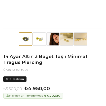
▶
14 Ayar Altın 3 Baget Taşlı Minimal
Tragus Piercing
Ürün Kodu: t005
%
10
İndirim
₺4.950,00
₺5.500,00
₺4.702,50
Havale / EFT ile ödemede