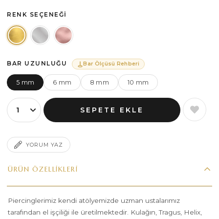
RENK SEÇENEĞI
BAR UZUNLUĞU
Bar Ölçüsü Rehberi
5 mm
6 mm
8 mm
10 mm
YORUM YAZ
ÜRÜN ÖZELLIKLERI
Piercinglerimiz kendi atölyemizde uzman ustalarımız
tarafından el işçiliği ile üretilmektedir. Kulağın, Tragus, Helix,